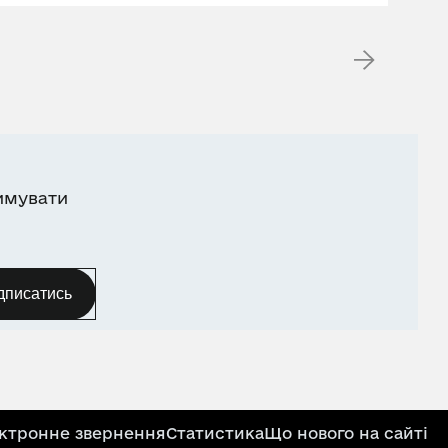
имувати
дписатись
ктронне звернення
Статистика
Що нового на сайті