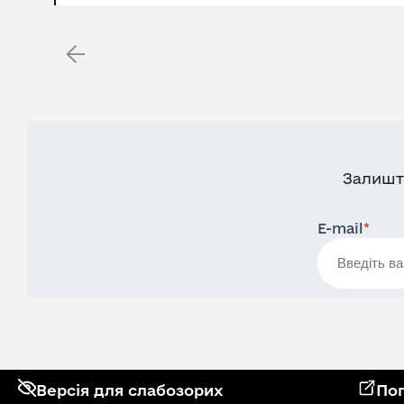
Залишт
E-mail
*
Версія для слабозорих
Поп