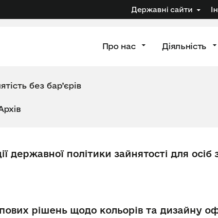
Державні сайти
І
Про нас
Діяльність
ятість без бар’єрів
Архів
ії державної політики зайнятості для осіб 
ових рішень щодо кольорів та дизайну оф