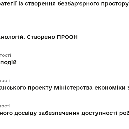
атегії із створення безбар’єрного простору
хнологій. Створено ПРООН
тості
 подій
тості
нського проекту Міністерства економіки У
тості
ого досвіду забезпечення доступності роб