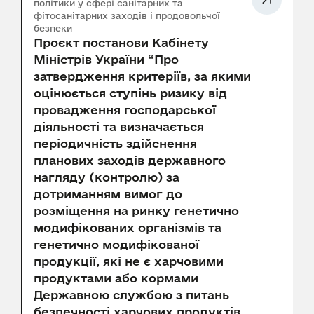
політики у сфері санітарних та
фітосанітарних заходів і продовольчої
безпеки
Проєкт постанови Кабінету
Міністрів України “Про
затвердження критеріїв, за якими
оцінюється ступінь ризику від
провадження господарської
діяльності та визначається
періодичність здійснення
планових заходів державного
нагляду (контролю) за
дотриманням вимог до
розміщення на ринку генетично
модифікованих організмів та
генетично модифікованої
продукції, які не є харчовими
продуктами або кормами
Державною службою з питань
безпечності харчових продуктів