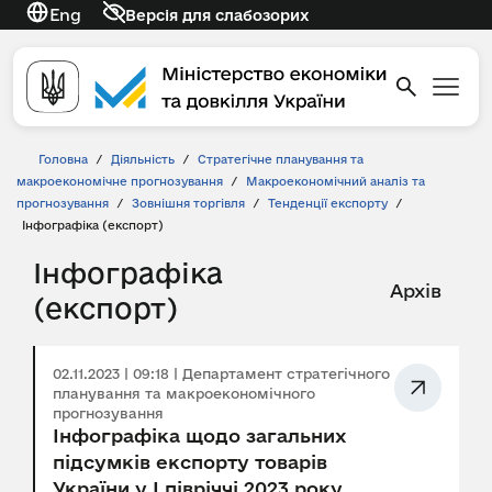
Eng
Версія для слабозорих
Головна
/
Діяльність
/
Стратегічне планування та
макроекономічне прогнозування
/
Макроекономічний аналіз та
прогнозування
/
Зовнішня торгівля
/
Тенденції експорту
/
Інфографіка (експорт)
Інфографіка
Архів
(експорт)
02.11.2023 | 09:18 | Департамент стратегічного
планування та макроекономічного
прогнозування
Інфографіка щодо загальних
підсумків експорту товарів
України у І півріччі 2023 року