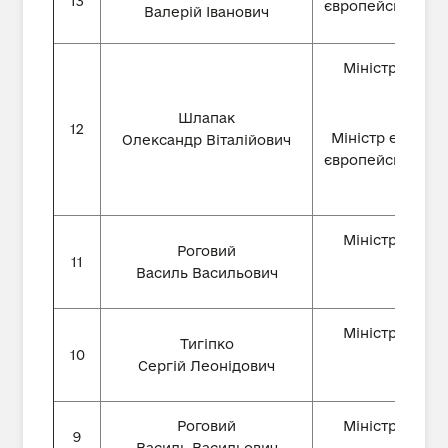
13
європейської інт
Валерій Іванович
Міністр еконо
Шлапак
12
Міністр економі
Олександр Віталійович
європейської інт
Міністр еконо
Роговий
11
Василь Васильович
Міністр еконо
Тигіпко
10
Сергій Леонідович
Роговий
Міністр еконо
9