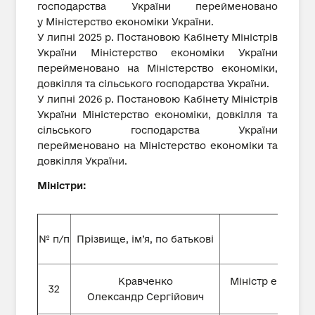
господарства України перейменовано
у Міністерство економіки України.
У липні 2025 р. Постановою Кабінету Міністрів
України Міністерство економіки України
перейменовано на Міністерство економіки,
довкілля та сільського господарства України.
У липні 2026 р. Постановою Кабінету Міністрів
України Міністерство економіки, довкілля та
сільського господарства України
перейменовано на Міністерство економіки та
довкілля України.
Міністри:
№ п/п
Прізвище, ім’я, по батькові
Пос
Кравченко
Міністр економі
32
Олександр Сергійович
Укра