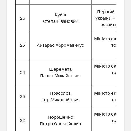
Перший віце-пр
Кубів
26
України – Мініст
Степан Іванович
розвитку і тор
Міністр економіч
25
Айварас Абромавичус
торгівлі 
Міністр економіч
Шеремета
24
торгівлі 
Павло Михайлович
Прасолов
Міністр економіч
23
Ігор Миколайович
торгівлі 
Міністр економіч
Порошенко
22
торгівлі 
Петро Олексійович