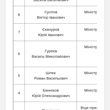
Василь Васильович
Суслов
Міністр еконо
8
Віктор Іванович
Єхануров
Міністр еконо
7
Юрій Іванович
Міністр еконо
Гуреєв
6
Василь Миколайович
Шпек
Міністр еконо
5
Роман Васильович
Банніков
Міністр еконо
4
Юрій Олександрович
Віце-прем'єр-мін