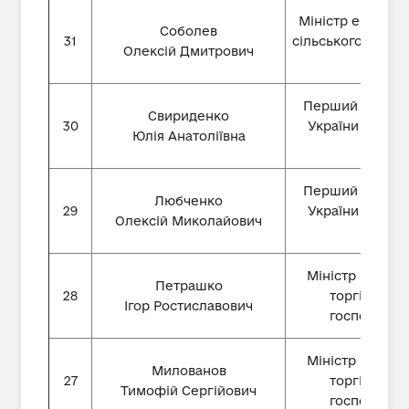
Міністр економік
Соболев
31
сільського госпо
Олексій Дмитрович
Перший віце-пр
Свириденко
30
України – Міні
Юлія Анатоліївна
Укра
Перший віце-пр
Любченко
29
України – Міні
Олексій Миколайович
Укра
Міністр розвит
Петрашко
28
торгівлі та 
Ігор Ростиславович
господарств
Міністр розвит
Милованов
27
торгівлі та 
Тимофій Сергійович
господарств