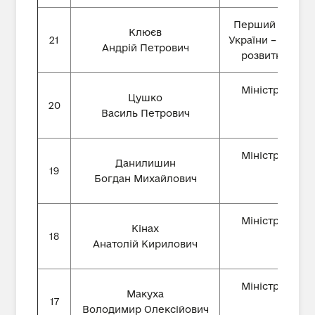
Перший віце-пр
Клюєв
21
України – Мініст
Андрій Петрович
розвитку і тор
Міністр еконо
Цушко
20
Василь Петрович
Міністр еконо
Данилишин
19
Богдан Михайлович
Міністр еконо
Кінах
18
Анатолій Кирилович
Міністр еконо
Макуха
17
Володимир Олексійович