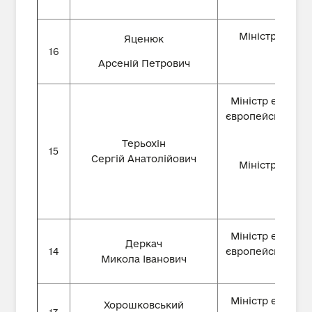
Міністр еконо
Яценюк
16
Арсеній Петрович
Міністр економі
європейської інт
Терьохін
15
Сергій Анатолійович
Міністр еконо
Міністр економі
Деркач
14
європейської інт
Микола Іванович
Міністр економі
Хорошковський