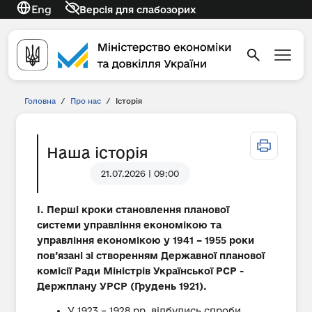
Eng
Версія для слабозорих
Головна
/
Про нас
/
Історія
Наша історія
21.07.2026 | 09:00
І. Перші кроки становлення планової
системи управління економікою та
управління економікою у 1941 – 1955 роки
пов’язані зі створенням Державної планової
комісії Ради Міністрів Української РСР -
Держплану УРСР (Грудень 1921).
У 1923 – 1928 рр. відбулись спроби