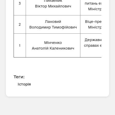
Пинзеник
3
питань економі
Віктор Михайлович
Міністр еконо
Лановий
Віце-прем'єр-мі
2
Володимир Тимофійович
Міністр еконо
Державний мініс
Мінченко
1
справах економі
Анатолій Каленикович
РС
Теги:
Історія