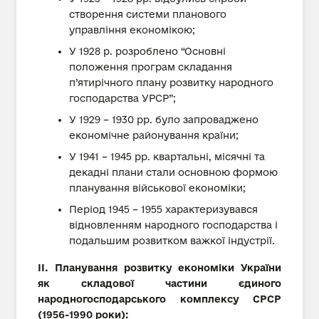
створення системи планового
управління економікою;
У 1928 р. розроблено “Основні
положення програм складання
п’ятирічного плану розвитку народного
господарства УРСР”;
У 1929 – 1930 рр. було запроваджено
економічне районування країни;
У 1941 – 1945 рр. квартальні, місячні та
декадні плани стали основною формою
планування військової економіки;
Період 1945 – 1955 характеризувався
відновленням народного господарства і
подальшим розвитком важкої індустрії.
ІІ. Планування розвитку економіки України
як складової частини єдиного
народногосподарського комплексу СРСР
(1956-1990 роки):