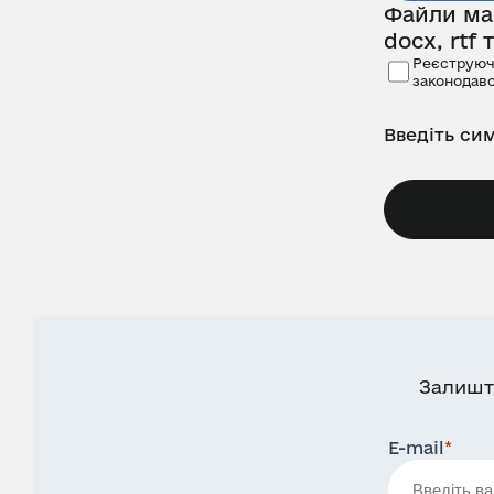
Файли маю
docx, rtf 
Реєструючи
законодав
Введіть си
Залишт
E-mail
*