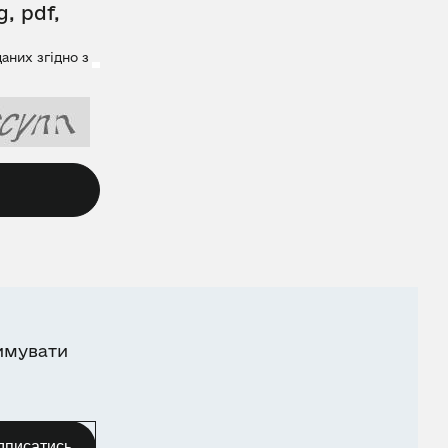
, pdf,
аних згідно з
имувати
дписатись