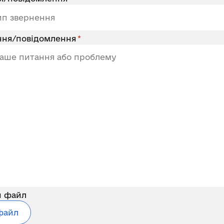
ння/повідомлення
и файл
файл