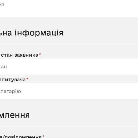
ьна інформація
 стан заявника
запитувача
млення
я/повідомлення