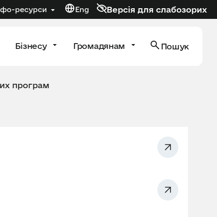
Версія для слабозорих
нфо-ресурси
Eng
Бізнесу
Громадянам
Пошук
их програм