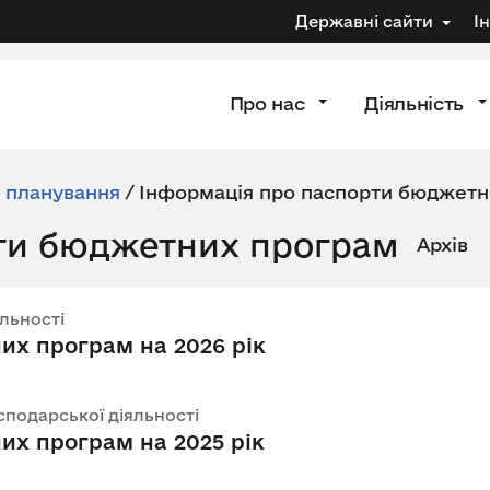
Державні сайти
І
Про нас
Діяльність
 планування
/
Інформація про паспорти бюджетн
ти бюджетних програм
Архів
яльності
их програм на 2026 рік
осподарської діяльності
их програм на 2025 рік