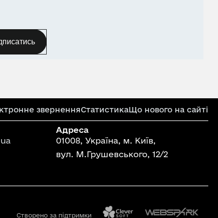
дписатись
ктронне звернення
Статистика
Що нового на сайті
Адреса
ua
01008, Україна, м. Київ,
вул. М.Грушевського, 12/2
Створено за підтримки