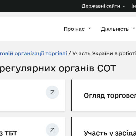
Державні сайти
І
Про нас
Діяльність
товій організації торгівлі
/
Участь України в робот
 регулярних органів СОТ
Огляд торговел
з ТБТ
Участь у засід