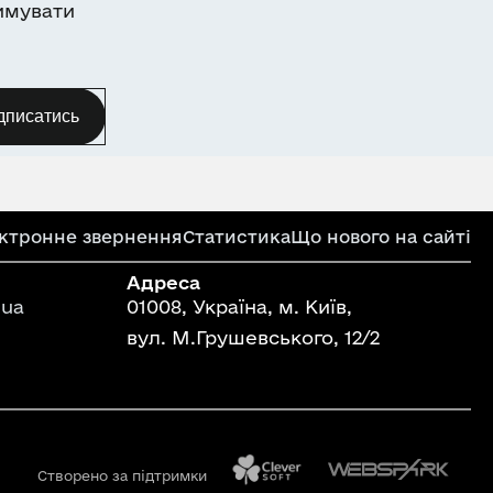
имувати
дписатись
ктронне звернення
Статистика
Що нового на сайті
Адреса
ua
01008, Україна, м. Київ,
вул. М.Грушевського, 12/2
Створено за підтримки