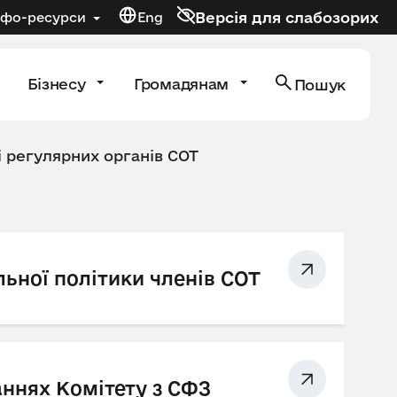
Версія для слабозорих
нфо-ресурси
Eng
Бізнесу
Громадянам
Пошук
і регулярних органів СОТ
ьної політики членів СОТ
аннях Комітету з СФЗ