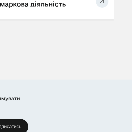
маркова діяльність
имувати
дписатись