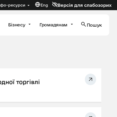
Версія для слабозорих
нфо-ресурси
Eng
Бізнесу
Громадянам
Пошук
дної торгівлі