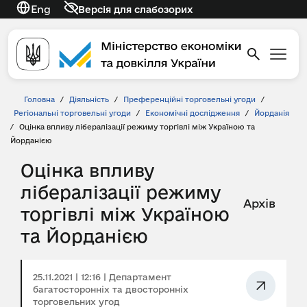
Eng
Версія для слабозорих
Головна
/
Діяльність
/
Преференційні торговельні угоди
/
Регіональні торговельні угоди
/
Економічні дослідження
/
Йорданія
/
Оцінка впливу лібералізації режиму торгівлі між Україною та
Йорданією
Оцінка впливу
лібералізації режиму
Архів
торгівлі між Україною
та Йорданією
25.11.2021 | 12:16 | Департамент
багатосторонніх та двосторонніх
торговельних угод