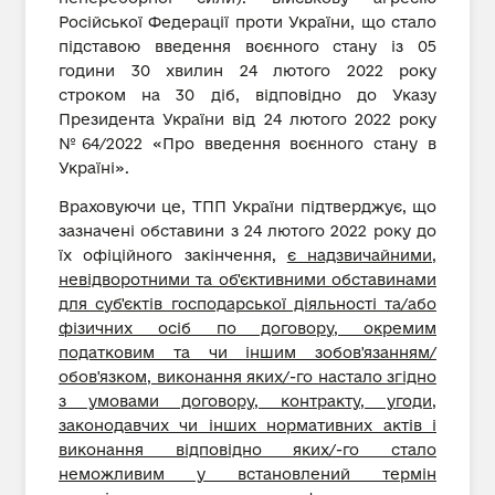
Російської Федерації проти України, що стало
підставою введення воєнного стану із 05
години 30 хвилин 24 лютого 2022 року
строком на 30 діб, відповідно до Указу
Президента України від 24 лютого 2022 року
№64/2022 «Про введення воєнного стану в
Україні».
Враховуючи це, ТПП України підтверджує, що
зазначені обставини з 24 лютого 2022 року до
їх офіційного закінчення,
є надзвичайними,
невідворотними та об'єктивними обставинами
для суб'єктів господарської дiяльностi та/або
фізичних осіб по договору, окремим
податковим та чи іншим зобов'язанням/
обов'язком, виконання яких/-го настало згідно
з умовами договору, контракту, угоди,
законодавчих чи інших нормативних актів і
виконання відповідно яких/-го стало
неможливим у встановлений термін