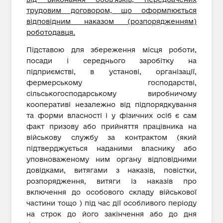
трудовим договором, що оформлюється
відповідним наказом (розпорядженням)
роботодавця.
Підставою для збереження місця роботи,
посади і середнього заробітку на
підприємстві, в установі, організації,
фермерському господарстві,
сільськогосподарському виробничому
кооперативі незалежно від підпорядкування
та форми власності і у фізичних осіб є сам
факт призову або прийняття працівника на
військову службу за контрактом (який
підтверджується наданими власнику або
уповноваженому ним органу відповідними
довідками, витягами з наказів, повістки,
розпорядження, витяги із наказів про
включення до особового складу військової
частини тощо ) під час дії особливого періоду
на строк до його закінчення або до дня