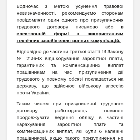
Водночас з метою усунення правової
невизначенності, рекомендуємо сторонам
повідомляти один одного про призупинення
трудового договору письмово або
в
електронній формі з використанням
технічних засобів електронних комунікацій.
Відповідно до частини третьої статті 13 Закону
№ 2136-ІХ відшкодування заробітної плати,
гарантійних та компенсаційних виплат
працівникам на час призупинення дії
трудового у повному обсязі покладається на
державу, що здійснює військову агресію
проти України.
Таким чином при призупиненні трудового
договору роботодавець повинен
продовжувати ведення обліку в частині
нарахування заробітної плати та
компенсаційних виплат, які були б належні
працівникові, якщо такого призупинення не