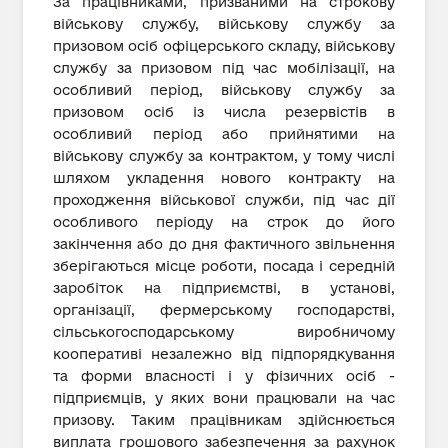
За працівниками, призваними на строкову
військову службу, військову службу за
призовом осіб офіцерського складу, військову
службу за призовом під час мобілізації, на
особливий період, військову службу за
призовом осіб із числа резервістів в
особливий період або прийнятими на
військову службу за контрактом, у тому числі
шляхом укладення нового контракту на
проходження військової служби, під час дії
особливого періоду на строк до його
закінчення або до дня фактичного звільнення
зберігаються місце роботи, посада і середній
заробіток на підприємстві, в установі,
організації, фермерському господарстві,
сільськогосподарському виробничому
кооперативі незалежно від підпорядкування
та форми власності і у фізичних осіб -
підприємців, у яких вони працювали на час
призову. Таким працівникам здійснюється
виплата грошового забезпечення за рахунок