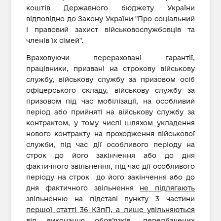
коштів Державного бюджету України
відповідно до Закону України "Про соціальний
і правовий захист військовослужбовців та
членів їх сімей".
Враховуючи перераховані гарантії,
працівники, призвані на строкову військову
службу, військову службу за призовом осіб
офіцерського складу, військову службу за
призовом під час мобілізації, на особливий
період або прийняті на військову службу за
контрактом, у тому числі шляхом укладення
нового контракту на проходження військової
служби, під час дії особливого періоду на
строк до його закінчення або до дня
фактичного звільнення, під час дії особливого
періоду на строк до його закінчення або до
дня фактичного звільнення
не підлягають
звільненню на підставі пункту 3 частини
першої статті 36 КЗпП, а лише увільняються
від виконання обов’язків, передбачених