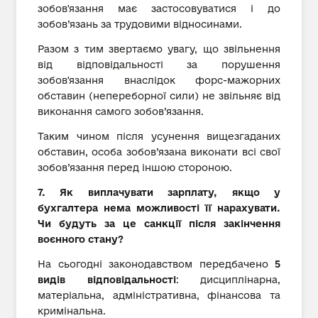
зобов'язання має застосовуватися і до
зобов’язань за трудовими відносинами.
Разом з тим звертаємо увагу, що звільнення
від відповідальності за порушення
зобов'язання внаслідок форс-мажорних
обставин (непереборної сили) не звільняє від
виконання самого зобов’язання.
Таким чином після усунення вищезгаданих
обставин, особа зобов’язана виконати всі свої
зобов’язання перед іншою стороною.
7. Як виплачувати зарплату, якщо у
бухгалтера нема можливості її нарахувати.
Чи будуть за це санкції після закінчення
воєнного стану?
На сьогодні законодавством передбачено
5
видів відповідальності
: дисциплінарна,
матеріальна, адміністративна, фінансова та
кримінальна.