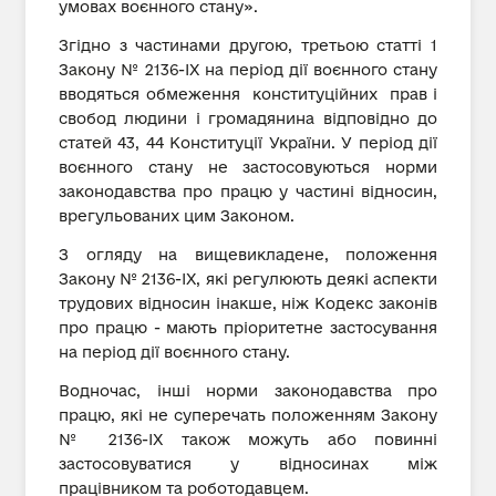
умовах воєнного стану».
Згідно з частинами другою, третьою статті 1
Закону № 2136-ІХ на період дії воєнного стану
вводяться обмеження конституційних прав і
свобод людини і громадянина відповідно до
статей 43, 44 Конституції України. У період дії
воєнного стану не застосовуються норми
законодавства про працю у частині відносин,
врегульованих цим Законом.
З огляду на вищевикладене, положення
Закону № 2136-ІХ, які регулюють деякі аспекти
трудових відносин інакше, ніж Кодекс законів
про працю - мають пріоритетне застосування
на період дії воєнного стану.
Водночас, інші норми законодавства про
працю, які не суперечать положенням Закону
№ 2136-ІХ також можуть або повинні
застосовуватися у відносинах між
працівником та роботодавцем.