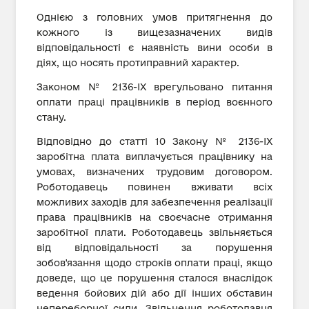
Однією з головних умов притягнення до
кожного із вищезазначених видів
відповідальності є наявність вини особи в
діях, що носять протиправний характер.
Законом № 2136-ІХ врегульовано питання
оплати праці працівників в період воєнного
стану.
Відповідно до статті 10 Закону № 2136-ІХ
заробітна плата виплачується працівнику на
умовах, визначених трудовим договором.
Роботодавець повинен вживати всіх
можливих заходів для забезпечення реалізації
права працівників на своєчасне отримання
заробітної плати. Роботодавець звільняється
від відповідальності за порушення
зобов'язання щодо строків оплати праці, якщо
доведе, що це порушення сталося внаслідок
ведення бойових дій або дії інших обставин
непереборної сили. Звільнення роботодавця