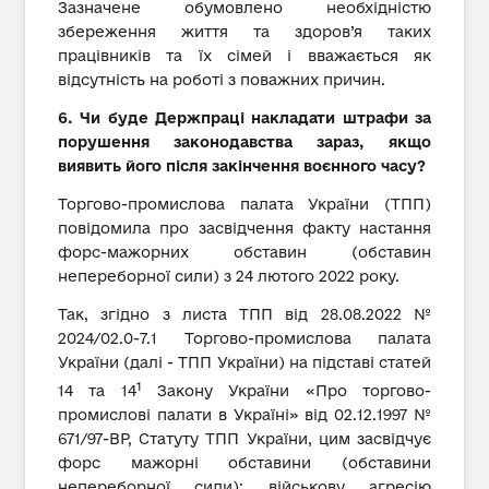
Зазначене обумовлено необхідністю
збереження життя та здоров’я таких
працівників та їх сімей і вважається як
відсутність на роботі з поважних причин.
6. Чи буде Держпраці накладати штрафи за
порушення законодавства зараз, якщо
виявить його після закінчення воєнного часу?
Торгово-промислова палата України (ТПП)
повідомила про засвідчення факту настання
форс-мажорних обставин (обставин
непереборної сили) з 24 лютого 2022 року.
Так, згідно з листа ТПП від 28.08.2022 №
2024/02.0-7.1 Торгово-промислова палата
України (далі - ТПП України) на підставі статей
1
14 та 14
Закону України «Про торгово-
промислові палати в Україні» вiд 02.12.1997 №
671/97-BP, Статуту ТПП України, цим засвідчує
форс мажорні обставини (обставини
непереборної сили): військову агресію