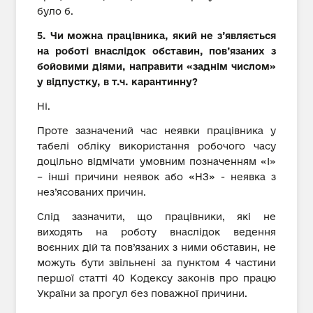
було б.
5. Чи можна працівника, який не з’являється
на роботі внаслідок обставин, пов’язаних з
бойовими діями, направити «заднім числом»
у відпустку, в т.ч. карантинну?
Ні.
Проте зазначений час неявки працівника у
табелі обліку використання робочого часу
доцільно відмічати умовним позначенням «І»
– інші причини неявок або «НЗ» - неявка з
нез’ясованих причин.
Слід зазначити, що працівники, які не
виходять на роботу внаслідок ведення
воєнних дій та пов’язаних з ними обставин, не
можуть бути звільнені за пунктом 4 частини
першої статті 40 Кодексу законів про працю
України за прогул без поважної причини.