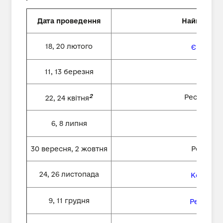
Дата проведення
Найменува
18, 20 лютого
Європей
11, 13 березня
Авс
2
Республік
22, 24 квітня
6, 8 липня
Я
30 вересня, 2 жовтня
Республі
24, 26 листопада
Королівс
9, 11 грудня
Республі