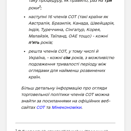
таку процедуру, як правило, раз на
три
3
роки
;
наступні 16 членів СОТ (такі країни як
Австралія, Бразилія, Канада, Швейцарія,
Індія, Туреччина, Сінгапур, Корея,
Малайзія, Таїланд, ОАЕ тощо) - кожні
п’ять
років;
решта членів СОТ, у тому числі й
Україна, - кожні
сім
років, з можливістю
подовження тривалості періоду між
оглядами для найменш розвинених
країн.
Більш детальну інформацію про огляди
торговельної політики членів СОТ можна
знайти за посиланнями на офіційних веб-
сайтах
СОТ
та
М
і
некономіки
.
1