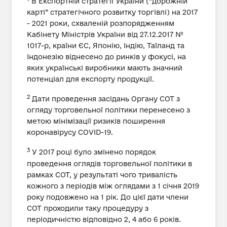
В Експортній стратегії України (“дорожній
карті” стратегічного розвитку торгівлі) на 2017
- 2021 роки, схваленій розпорядженням
Кабінету Міністрів України від 27.12.2017 №
1017-р, країни ЄС, Японію, Індію, Таїланд та
Індонезію віднесено до ринків у фокусі, на
яких українські виробники мають значний
потенціал для експорту продукції.
2
Дати проведення засідань Органу СОТ з
огляду торговельної політики перенесено з
метою мінімізації ризиків поширення
коронавірусу COVID-19.
3
У 2017 році було змінено порядок
проведення оглядів торговельної політики в
рамках СОТ, у результаті чого тривалість
кожного з періодів між оглядами з 1 січня 2019
року подовжено на 1 рік. До цієї дати члени
СОТ проходили таку процедуру з
періодичністю відповідно 2, 4 або 6 років.