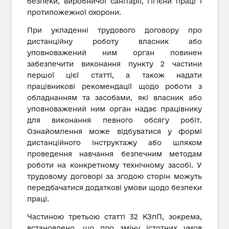
безпеки, виробничої санітарії, гігієни праці і
протипожежної охорони.
При укладенні трудового договору про
дистанційну роботу власник або
уповноважений ним орган повинен
забезпечити виконання пункту 2 частини
першої цієї статті, а також надати
працівникові рекомендації щодо роботи з
обладнанням та засобами, які власник або
уповноважений ним орган надає працівнику
для виконання певного обсягу робіт.
Ознайомлення може відбуватися у формі
дистанційного інструктажу або шляхом
проведення навчання безпечним методам
роботи на конкретному технічному засобі. У
трудовому договорі за згодою сторін можуть
передбачатися додаткові умови щодо безпеки
праці.
Частиною третьою статті 32 КЗпП, зокрема,
встановлено, що про зміну істотних умов