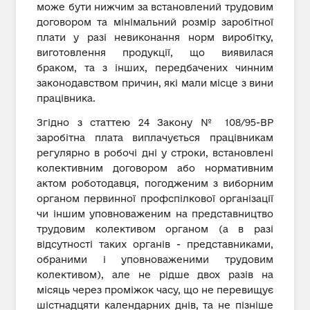
може бути нижчим за встановлений трудовим
договором та мінімальний розмір заробітної
плати у разі невиконання норм виробітку,
виготовлення продукції, що виявилася
браком, та з інших, передбачених чинним
законодавством причин, які мали місце з вини
працівника.
Згідно з статтею 24 Закону № 108/95-ВР
заробітна плата виплачується працівникам
регулярно в робочі дні у строки, встановлені
колективним договором або нормативним
актом роботодавця, погодженим з виборним
органом первинної профспілкової організації
чи іншим уповноваженим на представництво
трудовим колективом органом (а в разі
відсутності таких органів - представниками,
обраними і уповноваженими трудовим
колективом), але не рідше двох разів на
місяць через проміжок часу, що не перевищує
шістнадцяти календарних днів, та не пізніше