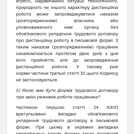
агресії, надзвичайної ситуації техногенного,
природного чи іншого характеру дистанційна
робота може запроваджуватися наказом
(розпорядженням) власника або
уповноваженого ним органу без
обов’язкового укладення трудового договору
про дистанційну роботу в письмовій формі. З
таким наказом (розпорядженням) працівник
ознайомлюється протягом двох днів з дня
його прийняття, але до запровадження
дистанційної роботи. У такому разі
норми частини третьої статті 32 цього Кодексу
не застосовуються.
5) Якою має бути форма трудового договору
при зміні режимів роботи працівника?
Частиною першою статті 24 КЗпП
врегульовано випадки обов’язкового
укладення трудового договору в письмовій
формі. При цьому в окремих випадках
передбачено типові форми таких договорів