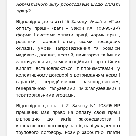
нормативного акту роботодавця щодо оплати
праці?
Відповідно до статті 15 Закону України «Про
оплату праці» (далі – Закон № 108/95-ВР)
форми і системи оплати праці, норми праці,
розцінки, тарифні сітки, схеми посадових
окладів, умови запровадження та розміри
надбавок, доплат, премій, винагород та інших
заохочувальних, компенсаційних і гарантійних
виплат встановлюються підприємствами у
колективному договорі з дотриманням норм і
гарантій, передбачених законодавством,
генеральною, галузевими (міжгалузевими) і
територіальними угодами.
Відповідно до статті 21 Закону № 108/95-ВР
працівник має право на оплату своєї праці
відповідно до актів законодавства і
колективного договору на підставі укладеного
трудового договору. Розмір заробітної плати