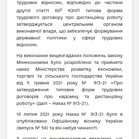
трудових відносин, відповідно до частини
2
другої статті 60
КЗпП типова форма
трудового договору про дистанційну роботу
затверджується центральним органом
виконавчої влади, що забезпечує формування
державної політики у сфері трудових
відносин.
На виконання вищезгаданих положень закону
Мінекономіки було розроблено та прийнято
наказ Міністерства розвитку економіки,
торгівлі та сільського господарства України
від 5 травня 2021 року № 913-21 «Про
затвердження типових форм трудових
договорів про надомну та дистанційну
роботу» (далі – Наказ № 913-21).
16 липня 2021 року Наказ № 913-21 було в
опубліковано Офіційному віснику України
(випуск № 54) та він набув чинності.
З огляду на вищевикладене вважаємо, що