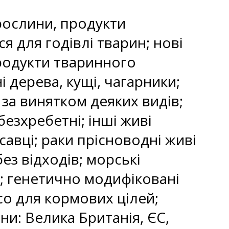
рослини, продукти
 для годівлі тварин; нові
продукти тваринного
дерева, кущі, чагарники;
 за винятком деяких видів;
безхребетні; інші живі
савці; раки прісноводні живі
ез відходів; морські
н; генетично модифіковані
о для кормових цілей;
ни: Велика Британія, ЄС,