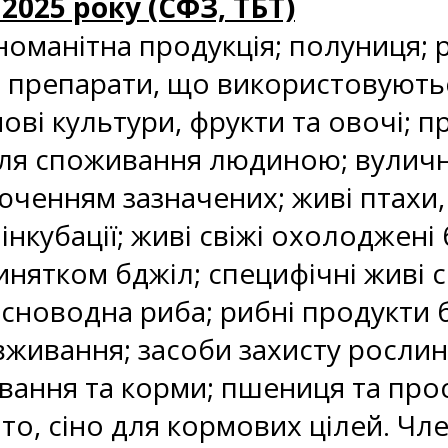
 2025 року (СФЗ, ТБТ)
номанітна продукція; полуниця; 
препарати, що використовуються
ові культури, фрукти та овочі; 
ля споживання людиною; вуличні 
люченням зазначених; живі птахи,
інкубації; живі свіжі охолоджені 
инятком бджіл; специфічні живі с
існоводна риба; рибні продукти б
вживання; засоби захисту росли
вання та корми; пшениця та прос
ито, сіно для кормових цілей. Чле