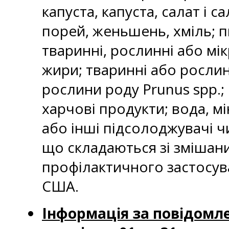
капуста, капуста, салат і с
порей, женьшень, хміль; 
тваринні, рослинні або мік
жири; тваринні або рослинн
рослини роду Prunus spp.;
харчові продукти; вода, м
або інші підсолоджувачі чи
що складаються зі змішан
профілактичного застосуван
США.
Інформація за повідомле