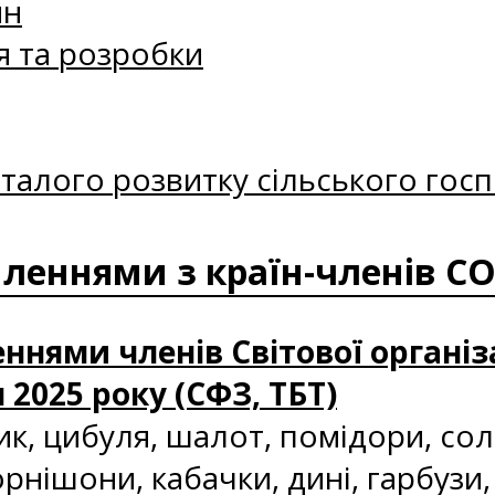
ин
я та розробки
талого розвитку сільського госп
мленнями з країн-членів С
ннями членів Світової організ
я 2025 року (СФЗ, ТБТ)
ик, цибуля, шалот, помідори, со
орнішони, кабачки, дині, гарбузи,