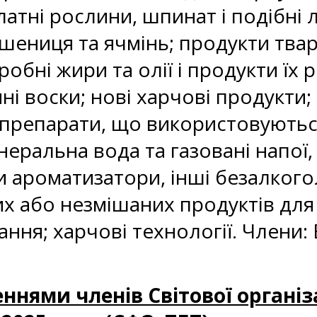
алатні рослини, шпинат і подібні 
пшениця та ячмінь; продукти тв
робні жири та олії і продукти їх
і воски; нові харчові продукти; 
 препарати, що використовуються
інеральна вода та газовані напої
 ароматизатори, інші безалкоголь
их або незмішаних продуктів дл
ня; харчові технології. Члени: В
ннями членів Світової організ