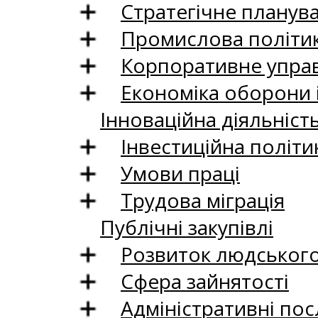
Стратегічне планув
Промислова політи
Корпоративне управ
Економіка оборони 
Інноваційна діяльніст
Інвестиційна політи
Умови праці
Трудова міграція
Публічні закупівлі
Розвиток людського 
Сфера зайнятості
Адміністративні пос