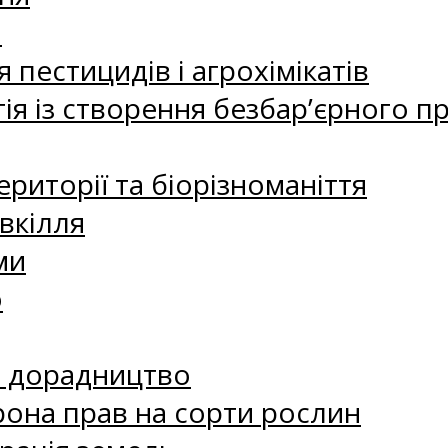
а
 пестицидів і агрохімікатів
ія із створення безбар’єрного пр
риторії та біорізноманіття
вкілля
ми
о
е дорадництво
рона прав на сорти рослин