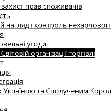
а захист прав споживачів
сть
 нагляд і контроль нехарчової 
я
овельні угоди
 Світовій організації торгівлі
т
ація
еграція
 Україною та Сполученим Королі
ня