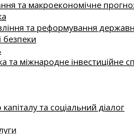
ання та макроекономічне прогно
ка
ління та реформування державн
і безпеки
ь
ка та міжнародне інвестиційне с
капіталу та соціальний діалог
луги