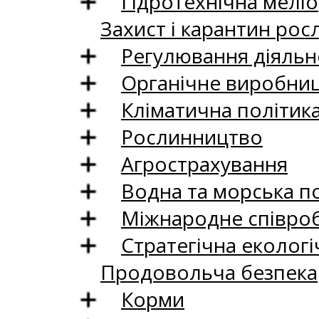
Гідротехнічна меліо
Захист і карантин рос
Регулювання діяльно
Органічне виробни
Кліматична політик
Рослинництво
Агрострахування
Водна та морська п
Міжнародне співро
Стратегічна екологі
Продовольча безпека
Корми