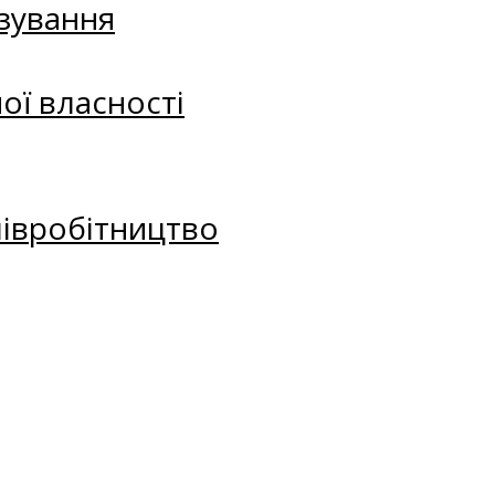
зування
ої власності
півробітництво