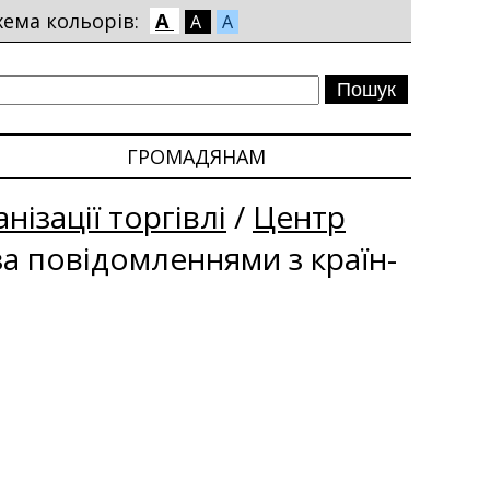
хема кольорів:
A
A
A
ГРОМАДЯНАМ
нізації торгівлі
/
Центр
за повідомленнями з країн-