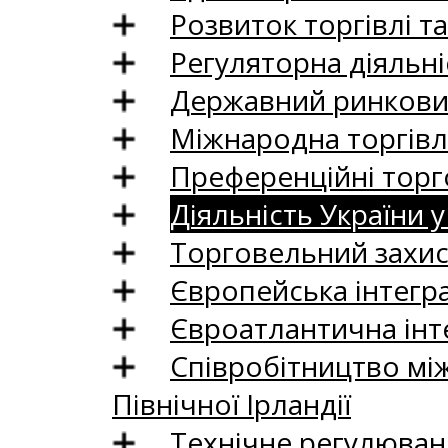
Розвиток торгівлі т
Регуляторна діяльні
Державний ринковий
Міжнародна торгівл
Преференційні торг
Діяльність України у
Торговельний захис
Європейська інтегр
Євроатлантична інт
Співробітництво між
Північної Ірландії
Технічне регулюван