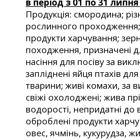
в період з 01 по 31 липня
Продукція: смородина; різ
рослинного проходження; 
продукти харчування; зерн
походження, призначені д
насіння для посіву за вик
запліднені яйця птахів для 
тварини; живі комахи, за в
свіжі охолоджені; жива пр
водорості, непридатні до 
оброблені продукти харчу
овес, ячмінь, кукурудза, ж