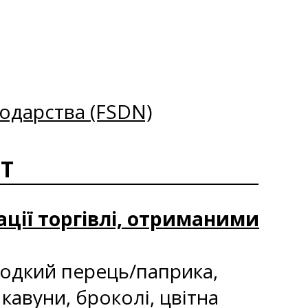
одарства (FSDN)
ОТ
ації торгівлі, отриманими
лодкий перець/паприка,
 кавуни, броколі, цвітна