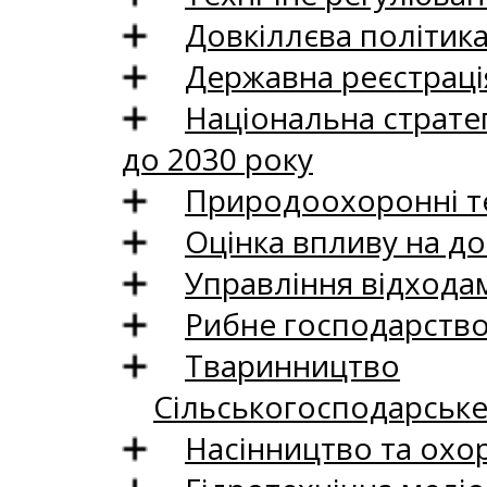
Довкіллєва політик
Державна реєстрація
Національна стратег
до 2030 року
Природоохоронні те
Оцінка впливу на до
Управління відхода
Рибне господарств
Тваринництво
Сільськогосподарськ
Насінництво та охо