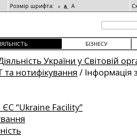
Розмір шрифта:
A
С
A
A
ІЯЛЬНІСТЬ
БІЗНЕСУ
Діяльність України у Світовій орга
Т та нотифікування
/
Інформація 
 ЄС “Ukraine Facility”
ування
ність