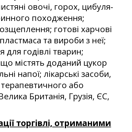
листяні овочі, горох, цибуля-
аринного походження;
 розщеплення; готові харчові
пластмаса та вироби з неї;
 для годівлі тварин;
, що містять доданий цукор
ні напої; лікарські засоби,
я терапевтичного або
елика Британія, Грузія, ЄС,
ації торгівлі, отриманими