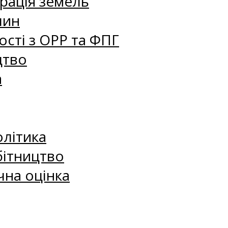
рація земель
лин
сті з ОРР та ФПГ
цтво
а
олітика
бітництво
чна оцінка