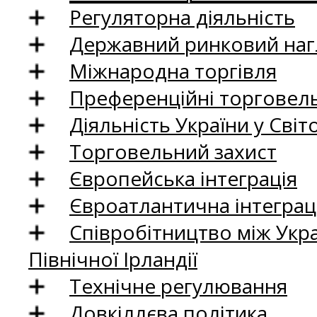
Регуляторна діяльність
Державний ринковий нагл
Міжнародна торгівля
Преференційні торговель
Діяльність України у Світо
Торговельний захист
Європейська інтеграція
Євроатлантична інтеграц
Співробітництво між Укр
Північної Ірландії
Технічне регулювання
Довкіллєва політика