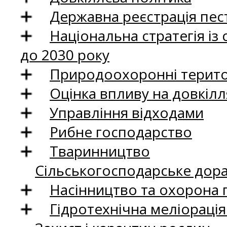
Державна реєстрація пест
Національна стратегія із
до 2030 року
Природоохоронні територ
Оцінка впливу на довкілл
Управління відходами
Рибне господарство
Тваринництво
Сільськогосподарське дор
Насінництво та охорона 
Гідротехнічна меліораці