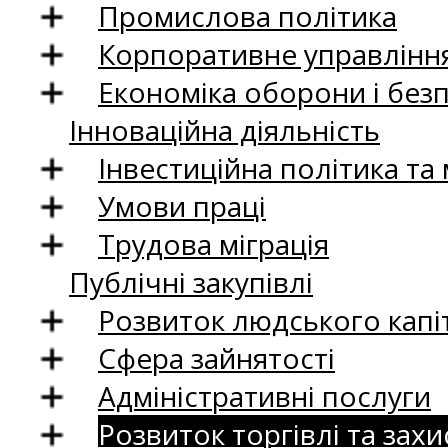
Промислова політика
Корпоративне управління
Економіка оборони і без
Інноваційна діяльність
Інвестиційна політика та
Умови праці
Трудова міграція
Публічні закупівлі
Розвиток людського капіт
Сфера зайнятості
Адміністративні послуги
Розвиток торгівлі та зах