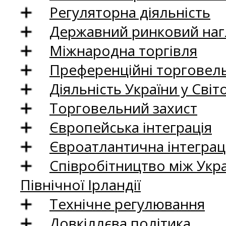
Регуляторна діяльність
Державний ринковий нагл
Міжнародна торгівля
Преференційні торговель
Діяльність України у Світо
Торговельний захист
Європейська інтеграція
Євроатлантична інтеграц
Співробітництво між Укр
Північної Ірландії
Технічне регулювання
Довкіллєва політика