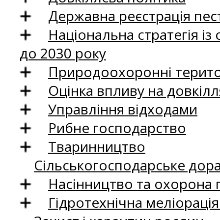
Державна реєстрація пест
Національна стратегія із
до 2030 року
Природоохоронні територ
Оцінка впливу на довкілл
Управління відходами
Рибне господарство
Тваринництво
Сільськогосподарське дор
Насінництво та охорона 
Гідротехнічна меліораці