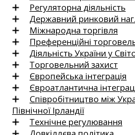
Регуляторна діяльність
Державний ринковий нагл
Міжнародна торгівля
Преференційні торговель
Діяльність України у Світо
Торговельний захист
Європейська інтеграція
Євроатлантична інтеграц
Співробітництво між Укр
Північної Ірландії
Технічне регулювання
Довкіллєва політика