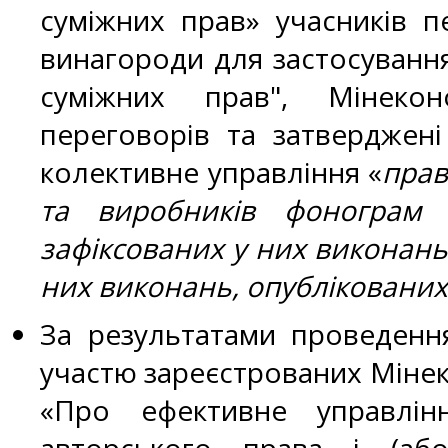
суміжних прав» учасників п
винагороди для застосування
суміжних прав", Мінеко
переговорів та затвердже
колективне управління «
прав
та виробників фонограм 
зафіксованих у них виконань
них виконань, опубліковани
За результатами проведення
участю зареєстрованих Мінеко
«Про ефективне управлін