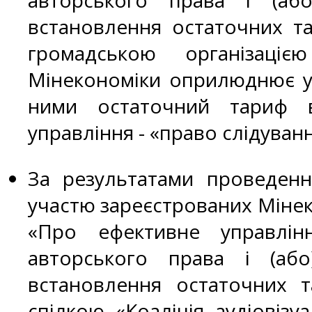
авторського права і (аб
встановлення остаточних та
громадською організаціє
Мінекономіки оприлюднює у
ними остаточний тариф в
управління - «право слідува
За результатами проведення
участю зареєстрованих Мінеко
«Про ефективне управлін
авторського права і (або
встановлення остаточних 
спілкою «Коаліція аудіовіз