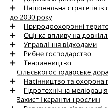
Національна стратегія із
до 2030 року
Природоохоронні територ
Оцінка впливу на довкілл
Управління відходами
Рибне господарство
Тваринництво
Сільськогосподарське дор
Насінництво та охорона 
Гідротехнічна меліораці
Захист і карантин рослин