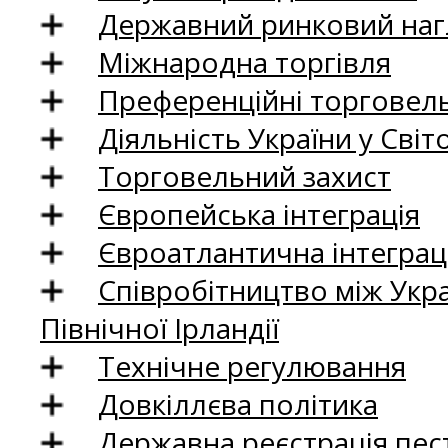
Державний ринковий нагл
Міжнародна торгівля
Преференційні торговель
Діяльність України у Світо
Торговельний захист
Європейська інтеграція
Євроатлантична інтеграц
Співробітництво між Укр
Північної Ірландії
Технічне регулювання
Довкіллєва політика
Державна реєстрація пест