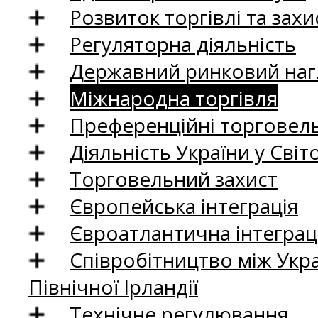
Розвиток торгівлі та зах
Регуляторна діяльність
Державний ринковий нагл
Міжнародна торгівля
Преференційні торговель
Діяльність України у Світо
Торговельний захист
Європейська інтеграція
Євроатлантична інтеграц
Співробітництво між Укр
Північної Ірландії
Технічне регулювання