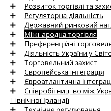
Розвиток торгівлі та зах
Регуляторна діяльність
Державний ринковий нагл
Міжнародна торгівля
Преференційні торговель
Діяльність України у Світо
Торговельний захист
Європейська інтеграція
Євроатлантична інтеграц
Співробітництво між Укр
Північної Ірландії
Технічне регулювання