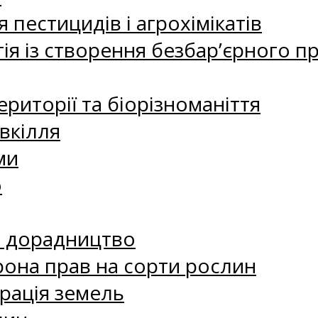
 пестицидів і агрохімікатів
ія із створення безбар’єрного пр
риторії та біорізноманіття
вкілля
ми
о
е дорадництво
рона прав на сорти рослин
рація земель