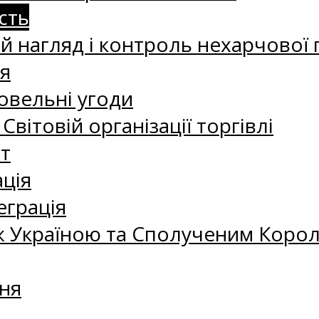
сть
 нагляд і контроль нехарчової 
я
овельні угоди
 Світовій організації торгівлі
т
ація
еграція
 Україною та Сполученим Королі
ня
а