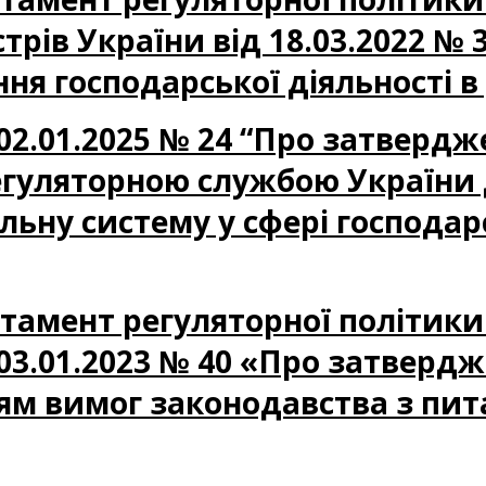
трів України від 18.03.2022 № 
я господарської діяльності в
02.01.2025 № 24 “Про затверд
егуляторною службою України
ьну систему у сфері господарс
партамент регуляторної політик
03.01.2023 № 40 «Про затверд
м вимог законодавства з пит