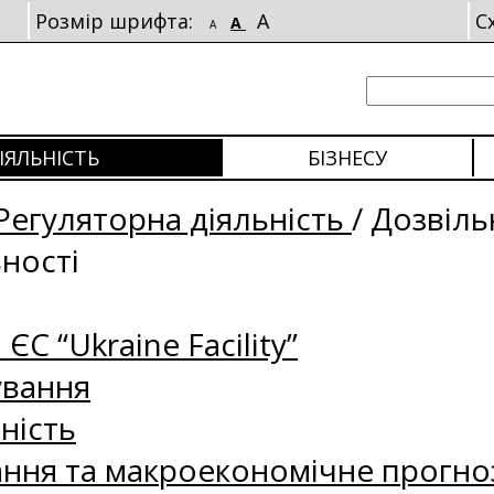
Розмір шрифта:
A
С
A
A
ІЯЛЬНІСТЬ
БІЗНЕСУ
Регуляторна діяльність
/
Дозвіль
ьності
 ЄС “Ukraine Facility”
ування
ність
ання та макроекономічне прогно