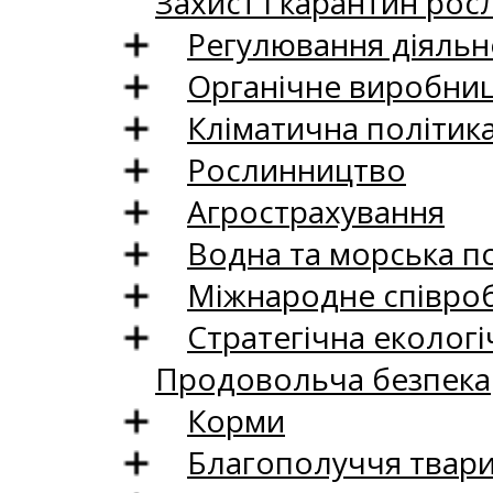
Захист і карантин рос
Регулювання діяльно
Органічне виробни
Кліматична політик
Рослинництво
Агрострахування
Водна та морська п
Міжнародне співро
Стратегічна екологі
Продовольча безпека
Корми
Благополуччя твар