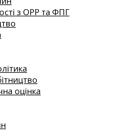
лин
сті з ОРР та ФПГ
цтво
а
олітика
бітництво
чна оцінка
ин