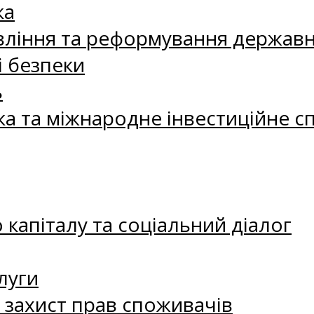
ка
ління та реформування державн
і безпеки
ь
ка та міжнародне інвестиційне с
капіталу та соціальний діалог
луги
а захист прав споживачів