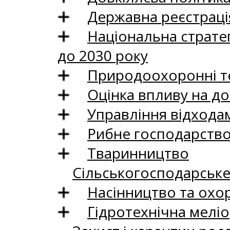
Державна реєстрація
Національна стратег
до 2030 року
Природоохоронні те
Оцінка впливу на до
Управління відхода
Рибне господарств
Тваринництво
Сільськогосподарськ
Насінництво та охо
Гідротехнічна меліо