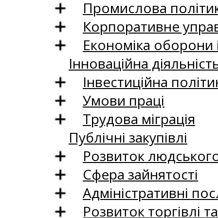
Промислова політи
Корпоративне управ
Економіка оборони 
Інноваційна діяльніст
Інвестиційна політи
Умови праці
Трудова міграція
Публічні закупівлі
Розвиток людського 
Сфера зайнятості
Адміністративні пос
Розвиток торгівлі т