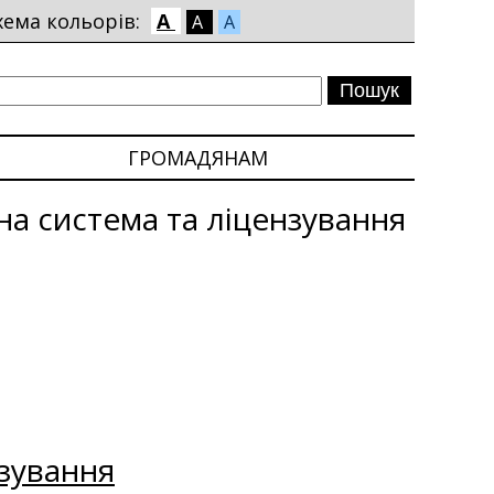
хема кольорів:
A
A
A
ГРОМАДЯНАМ
на система та ліцензування
зування