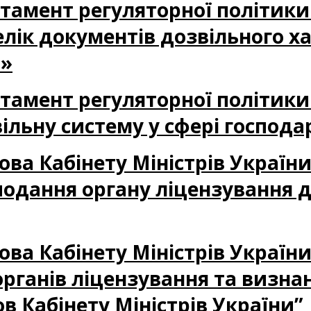
партамент регуляторної політик
лік документів дозвільного ха
і»
партамент регуляторної політик
ільну систему у сфері господар
нова Кабінету Міністрів України
одання органу ліцензування д
нова Кабінету Міністрів України
органів ліцензування та визн
в Кабінету Міністрів України”