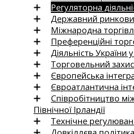
Регуляторна діяльні
Державний ринковий
Міжнародна торгівл
Преференційні торг
Діяльність України у
Торговельний захис
Європейська інтегр
Євроатлантична інт
Співробітництво між
Північної Ірландії
Технічне регулюван
Довкіллєва політик