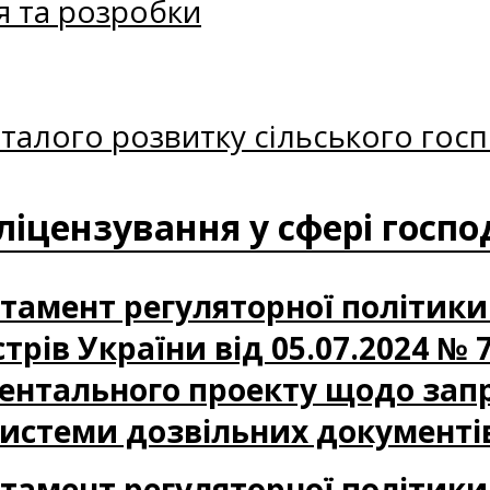
я та розробки
талого розвитку сільського госп
ліцензування у сфері госпо
партамент регуляторної політик
трів України від 05.07.2024 № 
ентального проекту щодо зап
системи дозвільних документі
партамент регуляторної політик