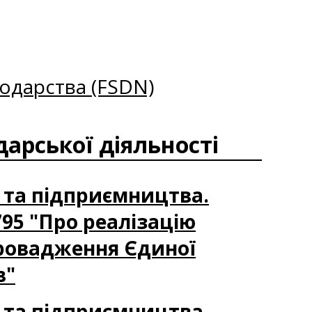
одарства (FSDN)
дарської діяльності
и та підприємництва.
795 "Про реалізацію
ровадження Єдиної
в"
и та підприємництва.