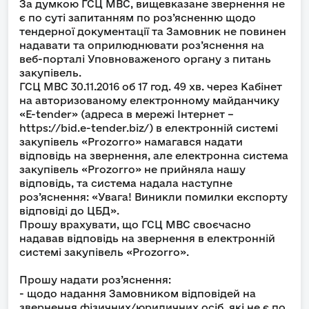
За думкою ГСЦ МВС, вищевказане звернення не
є по суті запитанням по роз’ясненню щодо
тендерної документації та Замовник не повинен
надавати та оприлюднювати роз’яснення на
веб-порталі Уповноваженого органу з питань
закупівель.
ГСЦ МВС 30.11.2016 об 17 год. 49 хв. через Кабінет
на авторизованому електронному майданчику
«Е-tender» (адреса в мережі Інтернет –
https://bid.e-tender.biz/) в електронній системі
закупівель «Prozorro» намагався надати
відповідь на звернення, але електронна система
закупівель «Prozorro» не прийняла нашу
відповідь, та система надала наступне
роз’яснення: «Увага! Виникли помилки експорту
відповіді до ЦБД».
Прошу врахувати, що ГСЦ МВС своєчасно
надавав відповідь на звернення в електронній
системі закупівель «Prozorro».
Прошу надати роз’яснення:
- щодо надання Замовником відповідей на
звернення фізичних/юридичних осіб, які не є по