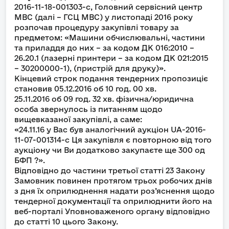
2016-11-18-001303-c, Головний сервісний центр
МВС (далі – ГСЦ МВС) у листопаді 2016 року
розпочав процедуру закупівлі товару за
предметом: «Машини обчислювальні, частини
та приладдя до них – за кодом ДК 016:2010 –
26.20.1 (лазерні принтери – за кодом ДК 021:2015
– 30200000-1), (пристрій для друку)».
Кінцевий строк подання тендерних пропозиціє
становив 05.12.2016 об 10 год. 00 хв.
25.11.2016 об 09 год. 32 хв. фізична/юридична
особа звернулось із питанням щодо
вищевказаної закупівлі, а саме:
«24.11.16 у Вас був аналогічний аукціон UA-2016-
11-07-001314-c Ця закупівля є повторною від того
аукціону чи Ви додатково закупаєте ще 300 од
БФП ?».
Відповідно до частини третьої статті 23 Закону
Замовник повинен протягом трьох робочих днів
з дня їх оприлюднення надати роз’яснення щодо
тендерної документації та оприлюднити його на
веб-порталі Уповноваженого органу відповідно
до статті 10 цього Закону.