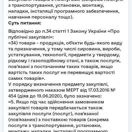
з транспортування, установки, монтажу,
наладки, інсталяції програмного забезпечення,
навчання персоналу тощо).
Суть питання:
Відповідно до п.34 статті 1 Закону України «Про
публічні закупівлі»:
«34) товари - продукція, об’єкти будь-якого виду
та призначення, у тому числі сировина, вироби,
устаткування, технології, предмети у твердому,
рідкому і газоподібному стані, а також послуги,
пов’язані з постачанням таких товарів, якщо
вартість таких послуг не перевищує вартості
самих товарів».
У порядку визначення предмету закупівлі,
затвердженого наказом МЕРТ від 17.03.2016 №
454 (діяв до 19.06.2020), було зазначено:
«5. Якщо під час здійснення замовником
закупівлі товарів передбачається також
закупівля послуги (послуг), пов'язаної
(пов'язаних) з поставкою товарів (зокрема
послуги з транспортування, установки,
монтажу, наладки, інсталяції програмного