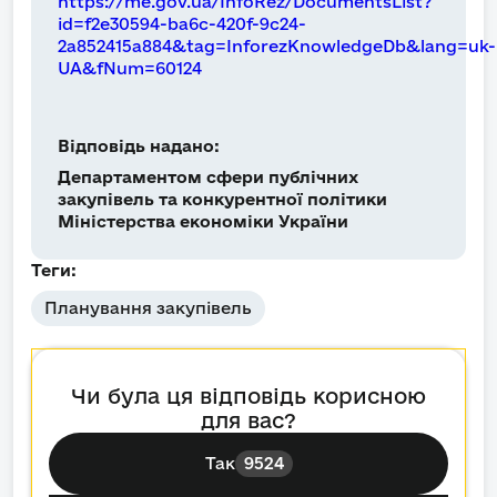
https://me.gov.ua/InfoRez/DocumentsList?
id=f2e30594-ba6c-420f-9c24-
2a852415a884&tag=InforezKnowledgeDb&lang=uk-
UA&fNum=60124
Відповідь надано:
Департаментом сфери публічних
закупівель та конкурентної політики
Міністерства економіки України
Теги:
Планування закупівель
Чи була ця відповідь корисною
для вас?
Так
9524