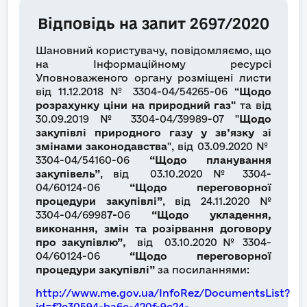
Відповідь на запит 2697/2020
Шановний користувачу, повідомляємо, що
на Інформаційному ресурсі
Уповноваженого органу розміщені листи
від 11.12.2018 № 3304-04/54265-06 “
Щодо
розрахунку ціни на природний газ"
та
від
30.09.2019 № 3304-04/39989-07 "
Щодо
закупівлі природного газу у зв’язку зі
змінами законодавства
", від 03.09.2020 №
3304-04/54160-06
“Щодо планування
закупівель”
, від 03.10.2020 № 3304-
04/60124-06
“Щодо переговорної
процедури закупівлі”
, від 24.11.2020 №
3304-04/6998
7-
06
“Щодо укладення,
виконання, змін та розірвання договору
про закупівлю”,
від 03.10.2020 № 3304-
04/60124-06
“Щодо переговорної
процедури закупівлі”
за посиланнями:
http://www.me.gov.ua/InfoRez/DocumentsList?
id=f2e30594-ba6c-420f-9c24-