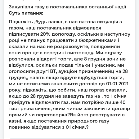
Закупівля газу в постачальника останньої надії
Суть питання:
Підкажіть ,будь ласка, в нас патова ситуація з
газом, наш постачальник відмовився
підписувати 20% допогоду, оскільки в наступноу
році не планує працювати з бюджетниками і
сказали на нас не розраховуйте, повідомили
вони про це в середині листопаду. Ми одразу
розпочали відкриті торги, але 8 грудня вони не
відбулися, оскільки подав тільки 1 учасник, ми
оголосили другі ВТ, аукціон призначенийц на 28
грудня,, навіть якщо вдруге відбудуться торги,
ми не встигнемо заключити договір до 01.01.2021
року. підкажіть, що робити, наш горгаз сказали,
якщо до 28 грудня не заведуть газ на , то 1 січня
приїдуть відключати газ. нам потрібно лише 40
тис грн.на січень, яким чином заключити договір
прямий чи переговорка?Як його реєструвати в
казні, якщо постачання природного газу
повинно відбуватися з 01 січня.?