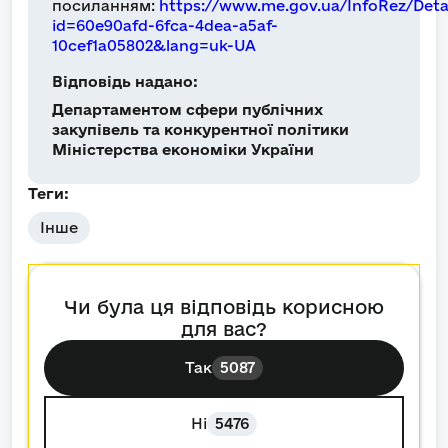
посиланням:
https://www.me.gov.ua/InfoRez/Deta
id=60e90afd-6fca-4dea-a5af-
10cef1a05802&lang=uk-UA
Відповідь надано:
Департаментом сфери публічних
закупівель та конкурентної політики
Міністерства економіки України
Теги:
Інше
Чи була ця відповідь корисною
для вас?
Так
5087
Ні
5476