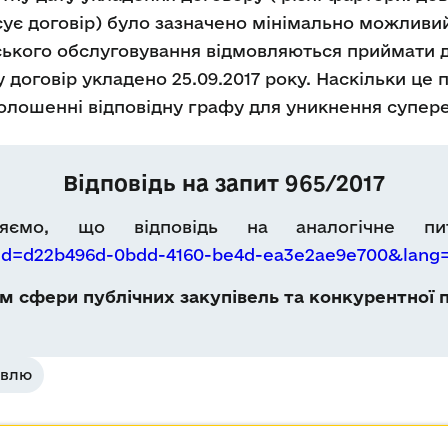
ує договір) було зазначено мінімально можливий те
ького обслуговування відмовляються приймати д
у договір укладено 25.09.2017 року. Наскільки це
олошенні відповідну графу для уникнення супер
Відповідь на запит 965/2017
мляємо, що відповідь на аналогічне пи
s?id=d22b496d-0bdd-4160-be4d-ea3e2ae9e700&lang
 сфери публічних закупівель та конкурентної п
івлю