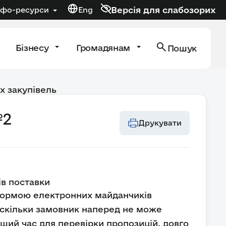
Версія для слабозорих
нфо-ресурси
Eng
Бізнесу
Громадянам
Пошук
х закупівель
№2
Друкувати
в поставки
 формою електронних майданчиків
Оскільки замовник наперед не може
вший час для перевірки пропозицій, довго