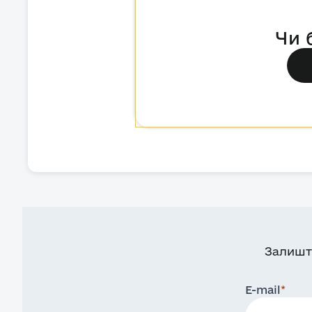
Чи 
Залишт
E-mail
*