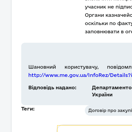
учасник не підпис
Органи казначейс
оскільки по факт
заповнювати в ог
Шановний користувачу, повідо
http://www.me.gov.ua/InfoRez/Detail
Відповідь надано:
Департаментом
України
Теги:
Договір про закуп