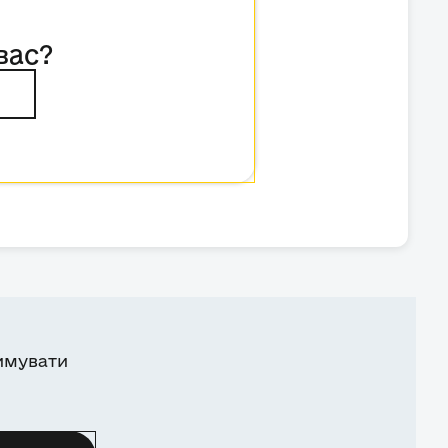
вас?
имувати