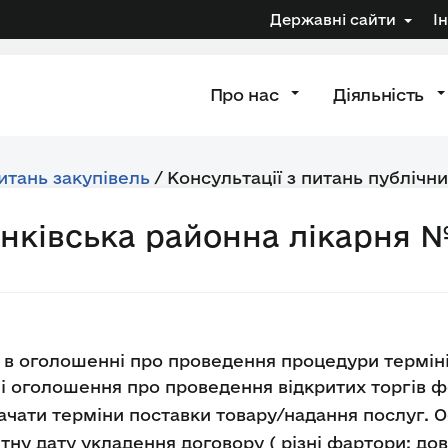
Державні сайти
І
Про нас
Діяльність
питань закупівель
/
Консультації з питань публічни
анківська районна лікарня 
в оголошенні про проведення процедури терміні
і оголошення про проведення відкритих торгів
ачати терміни поставки товару/надання послуг. 
тну дату укладення договору ( різні фартори: до