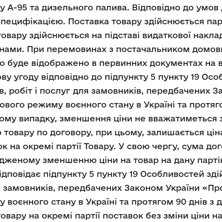
у А-95 та дизельного палива. Відповідно до умов
Специфікацією. Поставка товару здійснюється парт
овару здійснюється на підставі видаткової наклад
нами. При перемовинах з постачальником домови
о буде відображено в первинних документах на в
ву угоду відповідно до підпункту 5 пункту 19 Ос
в, робіт і послуг для замовників, передбачених З
вового режиму воєнного стану в Україні та протяг
кому випадку, зменшення ціни не вважатиметься з
 товару по договору, при цьому, залишається цін
к на окремі партії Товару. У свою чергу, сума д
дженому зменшенню ціни на товар на дану парті
дповідає підпункту 5 пункту 19 Особливостей здій
я замовників, передбачених Законом України «Про п
 воєнного стану в Україні та протягом 90 днів з
вару на окремі партії поставок без зміни ціни на