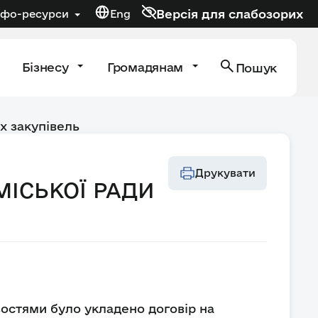
Версія для слабозорих
нфо-ресурси
Eng
Бізнесу
Громадянам
Пошук
х закупівель
Друкувати
ІСЬКОЇ РАДИ
востями було укладено договір на