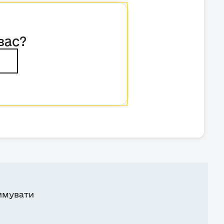
вас?
имувати