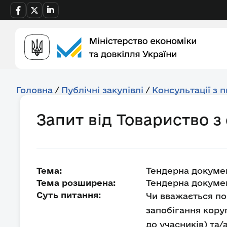
Головна
/
Публічні закупівлі
/
Консультації з 
Запит від Товариство 
Тема:
Тендерна докуме
Тема розширена:
Тендерна докумен
Суть питання:
Чи вважається пор
запобігання кору
до учасників) та