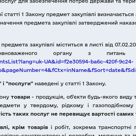
і послуг для забезпечення потреб держави та тер
ої статті 1 Закону предмет закупівлі визначаєтьс
ачення предмета закупівлі затверджений наказо
редмета закупівлі міститься в листі від 07.02.2
повноваженого органу з питань 
tsList?lang=uk-UA&id=f2e30594-ba6c-420f-9c24-
Db&pageNumber=4&fCtx=inName&fSort=date&fSdi
 і "послуги"
наведені у статті 1 Закону.
кону
товари
- продукція, об'єкти будь-якого виду 
предмети у твердому, рідкому і газоподібному
ість таких послуг не перевищує вартості самих 
влі, крім товарів
і робіт, зокрема транспортні 
ослідно-конструкторські розробки, медичне та п