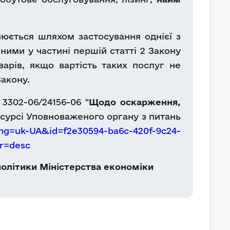
нюється шляхом застосування однієї з
ими у частині першій статті 2 Закону
варів, якщо вартість таких послуг не
Закону.
3302-06/24156-06 "
Щодо оскарження,
сурсі Уповноваженого органу з питань
ng=uk-UA&id=f2e30594-ba6c-420f-9c24-
r=desc
олітики Міністерства економіки