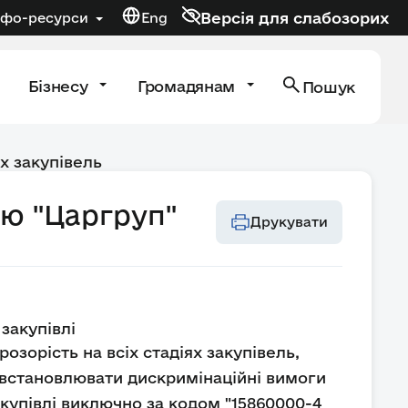
Версія для слабозорих
нфо-ресурси
Eng
Бізнесу
Громадянам
Пошук
х закупівель
тю "Царгруп"
Друкувати
закупівлі
озорість на всіх стадіях закупівель,
 встановлювати дискримінаційні вимоги
акупівлі виключно за кодом "15860000-4