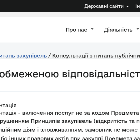
Державні сайти
І
Про нас
Діяльність
питань закупівель
/
Консультації з питань публічни
з обмеженою відповідальніс
нтація
тація - включення послуг не за кодом Предмета 
ушенням Принципів закупівель (відкритість та пр
пційним діям і зловживанням, замовник не може
/або інших правових актів при закуплі Предмета з