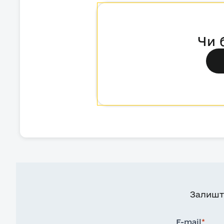
Чи 
Залишт
E-mail
*