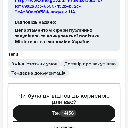
http://www.me.gov.ua/InfoRez/Details?
id=69a2a033-6500-452b-b72c-
9e4d80ae0f58&lang=uk-UA
Відповідь надано:
Департаментом сфери публічних
закупівель та конкурентної політики
Міністерства економіки України
Теги:
Зміна істотних умов
Договір про закупівлю
Тендерна документація
Чи була ця відповідь корисною
для вас?
Так
14136