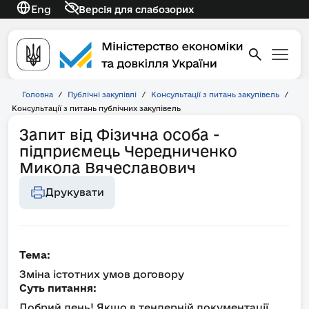
Eng
Версія для слабозорих
Головна
/
Публічні закупівлі
/
Консультації з питань закупівель
/
Консультації з питань публічних закупівель
Запит від Фізична особа -
підприємець Чередниченко
Микола Вячеславович
Друкувати
Тема:
Зміна істотних умов договору
Суть питання:
Добрий день! Якщо в тендерній документації