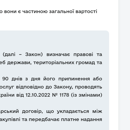
що вони є частиною загальної вартості
 (далі – Закон) визначає правові та
реб держави, територіальних громад та
м 90 днів з дня його припинення або
послуг відповідно до Закону, проводять
їни від 12.10.2022 № 1178 (із змінами)
арський договір, що укладається між
акупівлі та передбачає платне надання