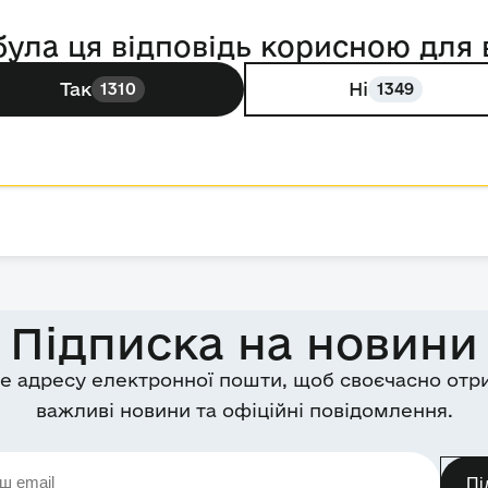
була ця відповідь корисною для 
Так
Ні
1310
1349
Підписка на новини
е адресу електронної пошти, щоб своєчасно отр
важливі новини та офіційні повідомлення.
Пі