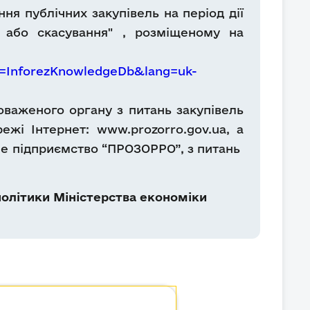
ня публічних закупівель на період дії
 або скасування" , розміщеному на
ag=InforezKnowledgeDb&lang=uk-
оваженого органу з питань закупівель
жі Інтернет: www.prozorro.gov.ua, а
не підприємство “ПРОЗОРРО”, з питань
олітики Міністерства економіки