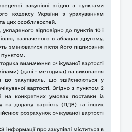
веденої закупівлі згідно з пунктами
ного кодексу України з урахуванням
, та цих особливостей.
 укладеного відповідно до пунктів 10 і
півлю, зазначеного в абзацах другому,
жуть змінюватися після його підписання
 пунктом.
одика визначення очікуваної вартості
інами) (далі - методика) на виконання
м до закупівель, що здійснюються у
чікуваної вартості. Згідно з пунктом 2
лі на конкретних умовах поставки із
у на додану вартість (ПДВ) та інших
ійснює розрахунок очікуваної вартості
З інформації про закупівлі міститься в