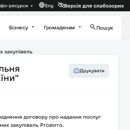
Версія для слабозорих
нфо-ресурси
Eng
Бізнесу
Громадянам
Пошук
х закупівель
льня
Друкувати
їни"
юднення договору про надання послуг
них закупівель Prozorro.