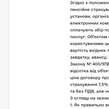
Згідно з положен
пенсійне страхува
установи, організ
електронних кому
сплачують збір п
послуг. Об’єктом
користувачами ци
вартість вхідних 
завдатку, авансу,
Закону № 400/97ВР
відсотка від об'є
ціна договору про
страхування 7,5%
та без ПДВ, але 
З огляду на зазн
1. Як правильно в