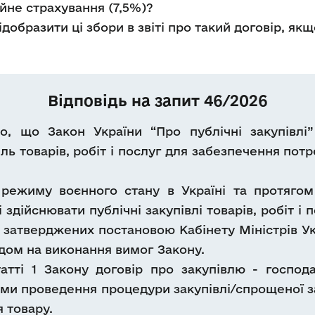
сійне страхування (7,5%)?
ідобразити ці збори в звіті про такий договір, як
Відповідь на запит 46/2026
, що Закон України “Про публічні закупівлі”
ель товарів, робіт і послуг для забезпечення пот
го режиму воєнного стану в Україні та протяго
 здійснювати публічні закупівлі товарів, робіт і 
 затверджених постановою Кабінету Міністрів Укра
ядом на виконання вимог Закону.
татті 1 Закону договір про закупівлю - господ
ми проведення процедури закупівлі/спрощеної з
я товару.