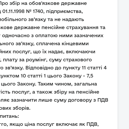
Про збір на обов'язкове державне
01.11.1998 № 1740, підприємства,
мобільного зв’язку та не надають
зкове державне пенсійне страхування та
г одночасно з оплатою ними зазначених
ьного зв’язку, сплачена кінцевими
них послуг, що їх надає, включаючи
, плату за роумінг, суму страхового
зв’язку. Відповідно до пункту 11 статті 4
нктом 10 статті 1 цього Закону - 7,5
2 цього Закону. Таким чином, загальна
сть послуг, а також збіру на пенсійне
оляє зазначити лише суму договору з ПДВ
ових зборів.
питань:
orro, якщо ціна послуг включає як ПДВ,