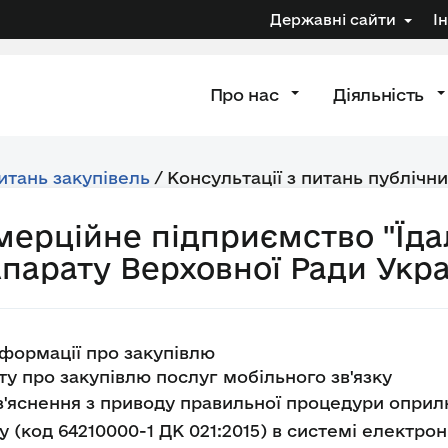
Державні сайти
І
Про нас
Діяльність
питань закупівель
/
Консультації з питань публічни
мерційне підприємство "Їда
парату Верховної Ради Укра
формації про закупівлю
ту про закупівлю послуг мобільного зв'язку
'яснення з приводу правильної процедури оприл
у (код 64210000-1 ДК 021:2015) в системі електрон