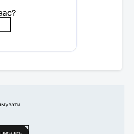
вас?
имувати
дписатись