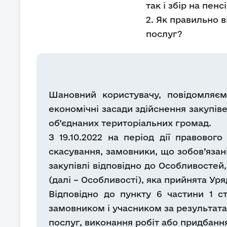
так і збір на пен
2. Як правильно в
послуг?
Шановний користувачу, повідомляємо
економічні засади здійснення закупів
об’єднаних територіальних громад.
З 19.10.2022 на період дії правово
скасування, замовники, що зобов’язані
закупівлі відповідно до Особливостей,
(далі – Особливості), яка прийнята Ур
Відповідно до пункту 6 частини 1 с
замовником і учасником за результата
послуг, виконання робіт або придбанн