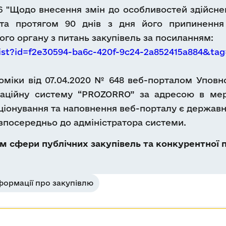
06 "Щодо внесення змін до особливостей здійснен
та протягом 90 днів з дня його припинення
го органу з питань закупівель за посиланням:
ist?id=f2e30594-ba6c-420f-9c24-2a852415a884&t
міки від 07.04.2020 № 648 веб-порталом Уповн
аційну систему “PROZORRO” за адресою в мере
ціонування та наповнення веб-порталу є держав
безпосередньо до адміністратора системи.
 сфери публічних закупівель та конкурентної п
ормації про закупівлю