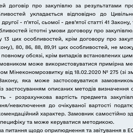
ей договір про закупівлю за результатами про
обливостей укладається відповідно до Цивіль
другої - п’ятої, сьомої - дев’ятої статті 41 Закону
бливостей істотні умови договору про закупівлю,
нкту 13 цих особливостей, крім договору про заку
ону), 80, 86, 88, 89,91 цих особливостей, не мо
 повному обсязі, крім випадків встановлених цим
замовником може використовуватися примірна мет
ом Мінекономрозвитку від 18.02.2020 № 275 (зі зм
 Закону, яка може застосовуватися замовнико
 із застосуванням описаних методів визначення о
сть - розрахункова вартість предмета закупів
ня/невключення до очікуваної вартості податк
екомендаційний характер. Замовник самостійно зд
 специфіку та може керуватися методикою.
на питання щодо оприлюднення та звітування в ЕС