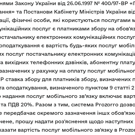
нями Закону України від 26.06.1997 № 400/97-ВР «
ння» та Постанови Кабінету Міністрів України від 
ації, фізичні особи, які користуються послугами 
нікаційних послуг є платниками збору на обов'я
остачальнику електронних комунікаційних послу
 оподаткування є вартість будь-яких послуг мобіл
х послуг постачальнику електронних комунікацій
та вихідних телефонних дзвінків, абонентну плату
 зазначених у рахунку на оплату послуг мобільного 
 ставка збору для платників збору, визначених пу
кта оподаткування, визначеного пунктом 9 статті 
 надання послуг мобільного зв’язку включає варті
 та ПДВ 20%. Разом з тим, система Prozorro дозв
не передбачає окремого зазначення іншх обов’язк
ачене, прошу надати роз'яснення щодо наступних 
казати вартість послуг мобільного зв'язку в Proz