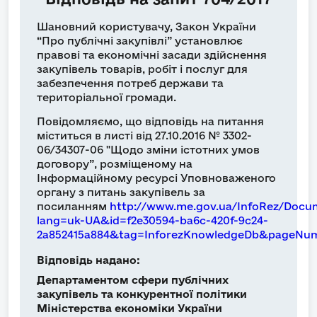
Шановний користувачу, Закон України
“Про публічні закупівлі” установлює
правові та економічні засади здійснення
закупівель товарів, робіт і послуг для
забезпечення потреб держави та
територіальної громади.
Повідомляємо, що відповідь на питання
міститься в листі від 27.10.2016 № 3302-
06/34307-06 "Щодо зміни істотних умов
договору”, розміщеному на
Інформаційному ресурсі Уповноваженого
органу з питань закупівель за
посиланням
http://www.me.gov.ua/InfoRez/Docu
lang=uk-UA&id=f2e30594-ba6c-420f-9c24-
2a852415a884&tag=InforezKnowledgeDb&pageNu
Відповідь надано:
Департаментом сфери публічних
закупівель та конкурентної політики
Міністерства економіки України