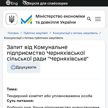
Eng
Версія для слабозорих
Головна
/
Публічні закупівлі
/
Консультації з питань закупівель
/
Консультації з питань публічних закупівель
Запит від Комунальне
підприємство Черняхівської
сільської ради "Черняхівське"
Друкувати
Тема:
Тендерний комітет або уповноважена особа
Суть питання:
Доброго дня. Наше підприємство новостворене.