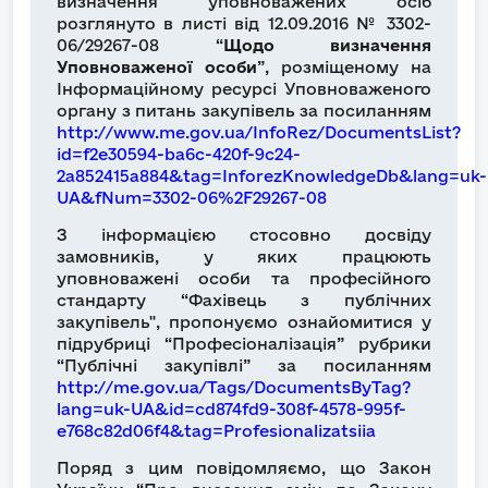
визначення уповноважених осіб
розглянуто в листі від 12.09.2016 № 3302-
06/29267-08 “
Щодо визначення
Уповноваженої особи
”, розміщеному на
Інформаційному ресурсі Уповноваженого
органу з питань закупівель за посиланням
http://www.me.gov.ua/InfoRez/DocumentsList?
id=f2e30594-ba6c-420f-9c24-
2a852415a884&tag=InforezKnowledgeDb&lang=uk-
UA&fNum=3302-06%2F29267-08
З інформацією стосовно досвіду
замовників, у яких працюють
уповноважені особи та професійного
стандарту “Фахівець з публічних
закупівель", пропонуємо ознайомитися у
підрубриці “Професіоналізація” рубрики
“Публічні закупівлі” за посиланням
http://me.gov.ua/Tags/DocumentsByTag?
lang=uk-UA&id=cd874fd9-308f-4578-995f-
e768c82d06f4&tag=Profesionalizatsiia
Поряд з цим повідомляємо, що Закон