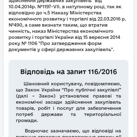
здійснення державних закупівель” від
10.04.2014р. №1197-VII. в натупному році, так як
відповідно до ч.5 Наказу Міністерства
економічного розвитку і торгівлі від 22.03.2016 р.
№490, а саме визнати таким, що втратив
чинність, наказ Міністерства економічного
розвитку і торгівлі України від 15 вересня 2014
року № 1106 "Про затвердження форм
документів у сфері державних закупівель".
Відповідь на запит 116/2016
Шановний користувачу, повідомляємо,
що Закон України “Про публічні закупівлі”
(далі – Закон) установлює правові та
економічні засади здійснення закупівель
товарів, робіт і послуг для забезпечення
потреб держави та територіальної
громади.
Водночас зазначаємо, що відповіді на
питання стосовно продовження строку дії