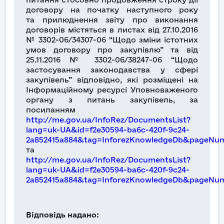
договору на початку наступного року
та прилюднення звіту про виконання
договорів містяться в листах від 27.10.2016
№ 3302-06/34307-06 “Щодо зміни істотних
умов договору про закупівлю” та від
25.11.2016 № 3302-06/38247-06 “Щодо
застосування законодавства у сфері
закупівель” відповідно, які розміщені на
Інформаційному ресурсі Уповноваженого
органу з питань закупівель, за
посиланням
http://me.gov.ua/InfoRez/DocumentsList?
lang=uk-UA&id=f2e30594-ba6c-420f-9c24-
2a852415a884&tag=InforezKnowledgeDb&pageNum
та
http://me.gov.ua/InfoRez/DocumentsList?
lang=uk-UA&id=f2e30594-ba6c-420f-9c24-
2a852415a884&tag=InforezKnowledgeDb&pageNum
Відповідь надано: