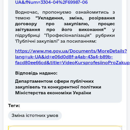
UA&fNum=3304-04%2F69987-06
Водночас, пропонуємо ознайомитись з
темою
“Укладення, зміна, розірвання
договору про закупівлю, процес
звітування про його виконання”
у
підрубриці "Професіоналізація" рубрики
'Публічні закупівлі" за посиланням:
https://www.me.gov.ua/Documents/MoreDetails?
lang=uk-UA&id=e06d0d8f-a4ab-43a4-b89b-
facd80ee66cd&title=VideoKursprofesiinoProZakupi
Відповідь надано:
Департаментом сфери публічних
закупівель та конкурентної політики
Міністерства економіки України
Теги:
Зміна істотних умов