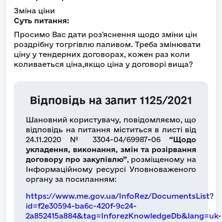
Зміна ціни
Суть питання:
Просимо Вас дати роз'яснення щодо зміни цін
роздрібну тогргівлю паливом. Треба змінювати
ціну у тендерних договорах, кожен раз коли
коливаеться ціна,якщо ціна у договорі вища?
Відповідь на запит 1125/2021
Шановний користувачу, повідомляємо, що
відповідь на питання міститься в листі від
24.11.2020 № 3304-04/69987
-
06
“Щодо
укладення, виконання, змін та розірвання
договору про закупівлю”
, розміщеному на
Інформаційному ресурсі Уповноваженого
органу за посиланням:
https://www.me.gov.ua/InfoRez/DocumentsList?
id=f2e30594-ba6c-420f-9c24-
2a852415a884&tag=InforezKnowledgeDb&lang=uk-