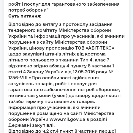
робіт і послуг для гарантованого забезпечення
потреб оборони"
Суть питання:
Відповідно до витягу з протоколу засідання
тендерного комітету Міністерства оборони
України та інформації про учасників, які вчинили
порушення з сайту Міністерства оборони
України, цінову пропозицію ТОВ «АБІТ-ТЕКС»
щодо закупівлі штанів літніх від костюма
літнього польового з тканини Тип 4, клас 7
відхилено згідно абзацу 4 пункту 8 частини 1
статті 4 Закону України від 12.05.2016 року №
1356-VІІI «Про особливості здійснення
закупівель товарів, робіт і послуг для
гарантованого забезпечення потреб оборони»,
не виконав умови (умов) договору щодо якості
та/або терміну поставлених товарів.
Інформація про учасників, які вчинили
порушення розміщено на сайті Міністерства
оборони України www.mil.gov.ua в розділі
Державні закупівлі.
Відповідно до ч.2 ст.4 пункт 8 частини першої