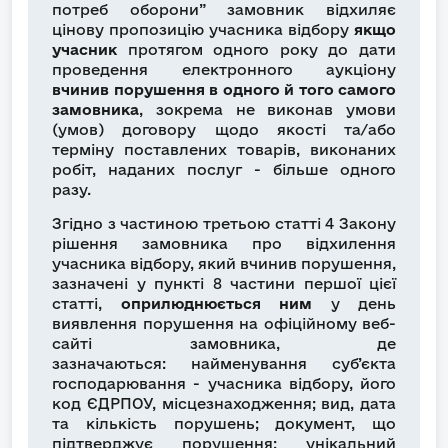
потреб оборони” замовник відхиляє
цінову пропозицію учасника відбору
якщо
учасник
протягом одного року до дати
проведення електронного аукціону
вчинив порушення в одного й того самого
замовника
, зокрема не виконав умови
(умов) договору щодо якості та/або
терміну поставлених товарів, виконаних
робіт, наданих послуг - більше одного
разу.
Згідно з частиною третьою статті 4 Закону
рішення замовника про відхилення
учасника відбору, який вчинив порушення,
зазначені у пункті 8 частини першої цієї
статті,
оприлюднюється ним
у день
виявлення порушення на офіційному веб-
сайті замовника, де
зазначаються: найменування суб’єкта
господарювання - учасника відбору, його
код ЄДРПОУ, місцезнаходження; вид, дата
та кількість порушень; документ, що
підтверджує порушення; унікальний