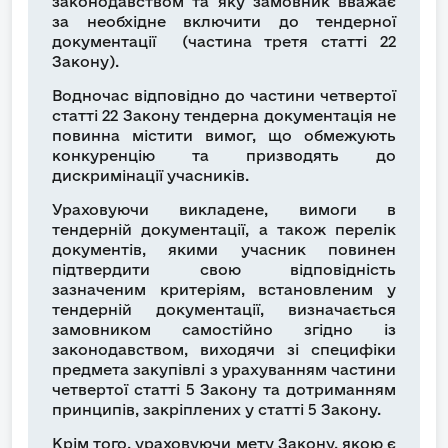
законодавством та яку замовник вважає
за необхідне включити до тендерної
документації (частина третя статті 22
Закону).
Водночас відповідно до частини четвертої
статті 22 Закону тендерна документація не
повинна містити вимог, що обмежують
конкуренцію та призводять до
дискримінації учасників.
Ураховуючи викладене, вимоги в
тендерній документації, а також перелік
документів, якими учасник повинен
підтвердити свою відповідність
зазначеним критеріям, встановленим у
тендерній документації, визначається
замовником самостійно згідно із
законодавством, виходячи зі специфіки
предмета закупівлі з урахуванням частини
четвертої статті 5 Закону та дотриманням
принципів, закріплених у статті 5 Закону.
Крім того, ураховуючи мету Закону, якою є