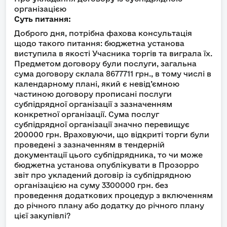
організацією
Суть питання:
Доброго дня, потрібна фахова консультація
щодо такого питання: бюджетна установа
виступила в якості Учасника торгів та виграла їх.
Предметом договору були послуги, загальна
сума договору склала 8677711 грн., в тому числі в
календарному плані, який є невід’ємною
частиною договору прописані послуги
субпідрядної організації з зазначенням
конкретної організації. Сума послуг
субпідрядної організації значно перевищує
200000 грн. Враховуючи, що відкриті торги були
проведені з зазначенням в тендерній
документації цього субпідрядника, то чи може
бюджетна установа опублікувати в Прозорро
звіт про укладений договір із субпідрядною
організацією на суму 3300000 грн. без
проведення додаткових процедур з включенням
до річного плану або додатку до річного плану
цієї закупівлі?