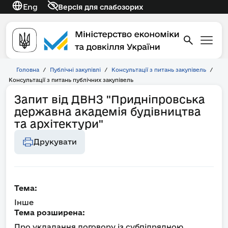
Eng
Версія для слабозорих
Головна
/
Публічні закупівлі
/
Консультації з питань закупівель
/
Консультації з питань публічних закупівель
Запит від ДВНЗ "Придніпровська
державна академія будівництва
та архітектури"
Друкувати
Тема:
Інше
Тема розширена:
Про укладання договору із субпідрядною