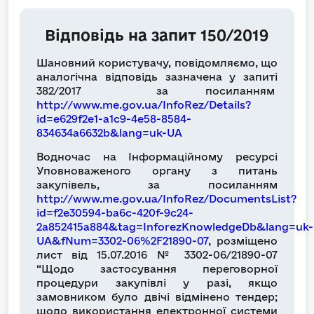
Відповідь на запит 150/2019
Шановний користувачу, повідомляємо, що
аналогічна відповідь зазначена у запиті
382/2017 за посиланням
http://www.me.gov.ua/InfoRez/Details?
id=e629f2e1-a1c9-4e58-8584-
834634a6632b&lang=uk-UA
Водночас на Інформаційному ресурсі
Уповноваженого органу з питань
закупівель, за посиланням
http://www.me.gov.ua/InfoRez/DocumentsList?
id=f2e30594-ba6c-420f-9c24-
2a852415a884&tag=InforezKnowledgeDb&lang=uk-
UA&fNum=3302-06%2F21890-07
, розміщено
лист від 15.07.2016 № 3302-06/21890-07
“Щодо застосування переговорної
процедури закупівлі у разі, якщо
замовником було двічі відмінено тендер;
щодо використання електронної системи