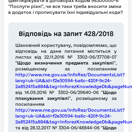
ідентифікувати в договорах кодом 98300000-6
"Послуги різні", чи все таки треба вносити зміни
в додаток і прописувати їхні індивідуальні коди?
Відповідь на запит 428/2018
Шановний користувачу, повідомляємо, що
відповідь на дане питання міститься у
листах від 22.11.2016 № 3302-06/37708-07
"
Щодо визначення предмета закупівлі
",
розміщеному за посиланням
http://www.me.gov.ua/InfoRez/DocumentsList?
lang=uk-UA&id=f2e30594-ba6c-420f-9c24-
2a852415a884&tag=InforezKnowledgeDb&pageNum
від 14.09.2016 № 3302-06/29640-06 "
Щодо
планування закупівлі
", розміщеному за
посиланням
http://www.me.gov.ua/InfoRez/DocumentsList?
lang=uk-UA&id=f2e30594-ba6c-420f-9c24-
2a852415a884&tag=InforezKnowledgeDb&pageNu
та від 28.12.2017 № 3304-06/48844-06 "
Щодо