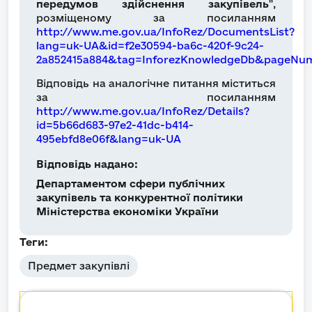
передумов здійснення закупівель
",
розміщеному за посиланням
http://www.me.gov.ua/InfoRez/DocumentsList?
lang=uk-UA&id=f2e30594-ba6c-420f-9c24-
2a852415a884&tag=InforezKnowledgeDb&pageNum
Відповідь на аналогічне питання міститься
за посиланням
http://www.me.gov.ua/InfoRez/Details?
id=5b66d683-97e2-41dc-b414-
495ebfd8e06f&lang=uk-UA
Відповідь надано:
Департаментом сфери публічних
закупівель та конкурентної політики
Міністерства економіки України
Теги:
Предмет закупівлі