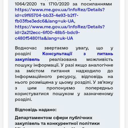
1064/2020 та 1710/2020 за посиланнями
https://www.me.gov.ua/InfoRez/Details?
id=c9f65704-bb33-4e93-b2f7-
fb03fbe3edc6&lang=uk-UA
,
https://www.me.gov.ua/InfoRez/Details?
id=2a212ecc-6f00-48b5-bdc9-
c480f548011a&lang=uk-UA
Водночас звертаємо увагу, що у
розділі
Консультації з питань
закупівель
реалізована можливість
пошуку інформації. У разі якщо аналогічне
за змістом питання надходило до
Інформаційного ресурсу, відповідь на
нього розміщена у цьому розділі. У зв’язку
з цим пропонуємо попередньо
користуватися пошуком у зазначеному
розділі.
Відповідь надано:
Департаментом сфери публічних
закупівель та конкурентної політики