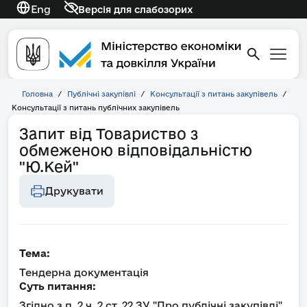
Eng
Версія для слабозорих
Головна
/
Публічні закупівлі
/
Консультації з питань закупівель
/
Консультації з питань публічних закупівель
Запит від Товариство з
обмеженою відповідальністю
"Ю.Кей"
Друкувати
Тема:
Тендерна документація
Суть питання:
Згідно з п. 2 ч. 2 ст. 22 ЗУ "Про публічні закупівлі"