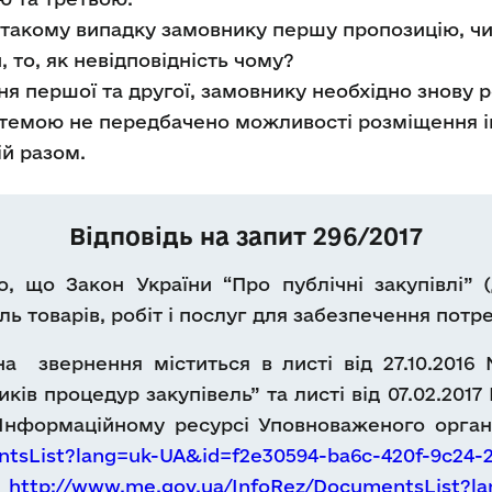
в такому випадку замовнику першу пропозицію, ч
, то, як невідповідність чому?
ення першої та другої, замовнику необхідно знову
темою не передбачено можливості розміщення і
ій разом.
Відповідь на запит 296/2017
, що Закон України “Про публічні закупівлі” (
ль товарів, робіт і послуг для забезпечення пот
на звернення міститься в листі від 27.10.2016
ків процедур закупівель” та листі від 07.02.201
 Інформаційному ресурсі Уповноваженого орган
ntsList?lang=uk-UA&id=f2e30594-ba6c-420f-9c24
а
http://www.me.gov.ua/InfoRez/DocumentsList?la