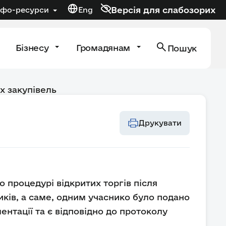
Версія для слабозорих
нфо-ресурси
Eng
Бізнесу
Громадянам
Пошук
х закупівель
Друкувати
 процедурі відкритих торгів після
иків, а саме, одним учаснико було подано
ентації та є відповідно до протоколу