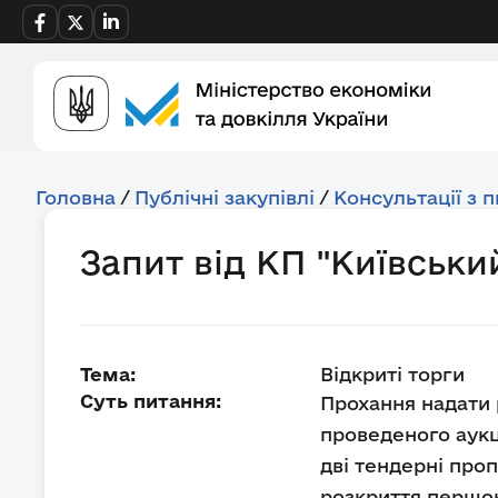
Головна
/
Публічні закупівлі
/
Консультації з 
Запит від КП "Київськи
Тема:
Відкриті торги
Суть питання:
Прохання надати 
проведеного аукц
дві тендерні проп
розкриття першо