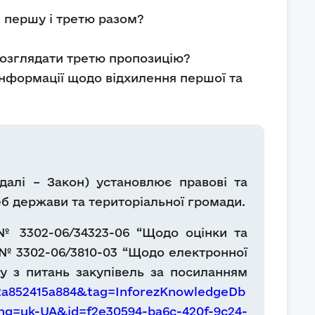
и першу і третю разом?
 розглядати третю пропозицію?
нформації щодо відхилення першої та
далі – Закон) установлює правові та
реб держави та територіальної громади.
 № 3302-06/34323-06 “Щодо оцінки та
7 № 3302-06/3810-03 “Щодо електронної
у з питань закупівель за посиланням
-2a852415a884&tag=InforezKnowledgeDb
ng=uk-UA&id=f2e30594-ba6c-420f-9c24-