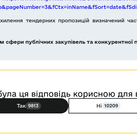
Db&pageNumber=3&fCtx=inName&fSort=date&fSdi
дхилення тендерних пропозицій визначений ча
 сфери публічних закупівель та конкурентної п
була ця відповідь корисною для 
Так
Ні
9813
10209