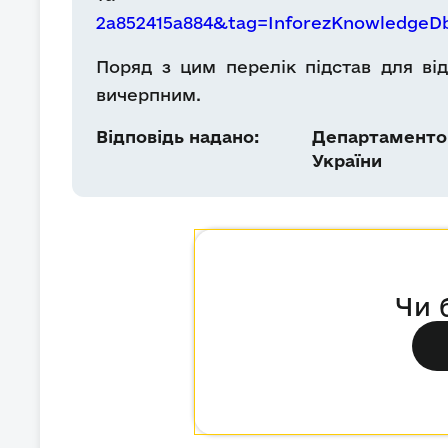
2a852415a884&tag=InforezKnowledge
Поряд з цим перелік підстав для ві
вичерпним.
Відповідь надано:
Департаментом
України
Чи 