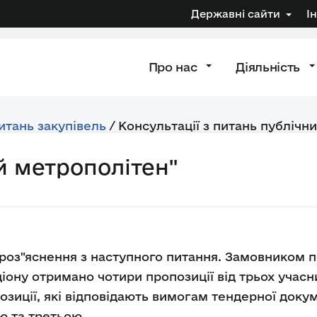
Державні сайти
І
Про нас
Діяльність
питань закупівель
/
Консультації з питань публічни
й метрополітен"
роз"яснення з наступного питання. Замовником по
іону отримано чотири пропозиції від трьох учасн
озиції, які відповідають вимогам тендерної докум
ю та третьою.