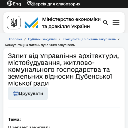
Eng
Версія для слабозорих
Головна
/
Публічні закупівлі
/
Консультації з питань закупівель
/
Консультації з питань публічних закупівель
Запит від Управління архітектури,
містобудування, житлово-
комунального господарства та
земельних відносин Дубенської
міської ради
Друкувати
Тема:
Предмет закупівлі