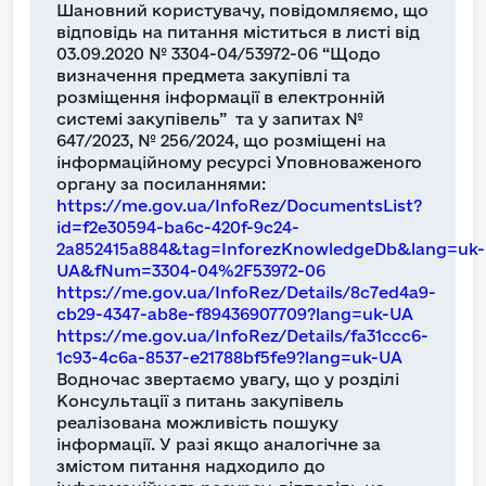
Шановний користувачу, повідомляємо, що
відповідь на питання міститься в листі від
03.09.2020 № 3304-04/53972-06 “Щодо
визначення предмета закупівлі та
розміщення інформації в електронній
системі закупівель” та у запитах №
647/2023, № 256/2024, що розміщені на
інформаційному ресурсі Уповноваженого
органу за посиланнями:
https://me.gov.ua/InfoRez/DocumentsList?
id=f2e30594-ba6c-420f-9c24-
2a852415a884&tag=InforezKnowledgeDb&lang=uk-
UA&fNum=3304-04%2F53972-06
https://me.gov.ua/InfoRez/Details/8c7ed4a9-
cb29-4347-ab8e-f89436907709?lang=uk-UA
https://me.gov.ua/InfoRez/Details/fa31ccc6-
1c93-4c6a-8537-e21788bf5fe9?lang=uk-UA
Водночас звертаємо увагу, що у розділі
Консультації з питань закупівель
реалізована можливість пошуку
інформації. У разі якщо аналогічне за
змістом питання надходило до