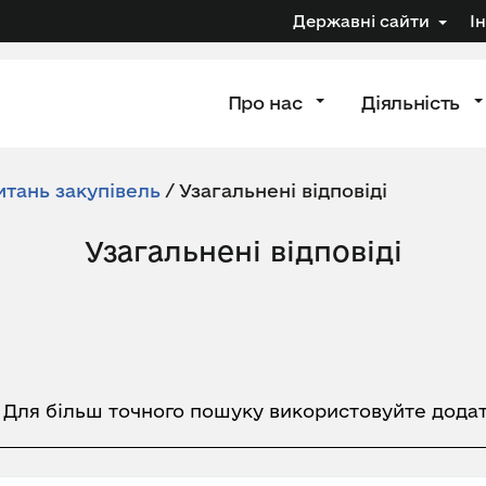
Державні сайти
І
Про нас
Діяльність
итань закупівель
/
Узагальнені відповіді
Узагальнені відповіді
. Для більш точного пошуку використовуйте додат