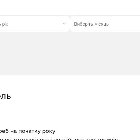
ель
еб на початку року
о до тимчасового і постійного кошторисів