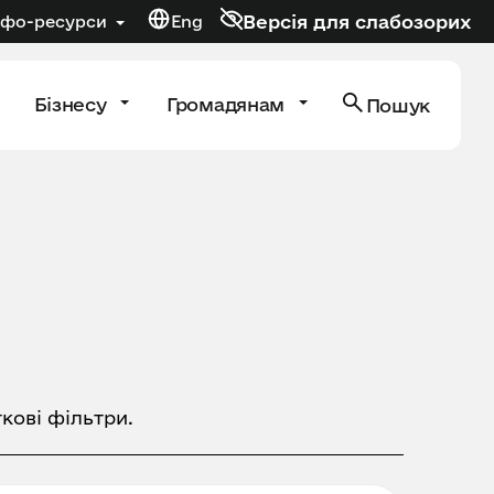
Версія для слабозорих
нфо-ресурси
Eng
Бізнесу
Громадянам
Пошук
кові фільтри.