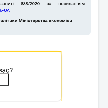
апиті 688/2020 за посиланням
uk-UA
олітики Міністерства економіки
вас?