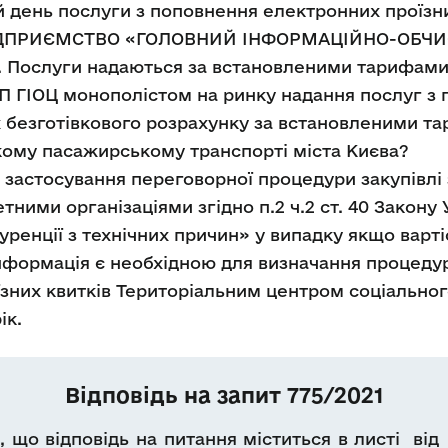
й день послуги з поповнення електронних проїзних
ДПРИЄМСТВО «ГОЛОВНИЙ ІНФОРМАЦІЙНО-ОБЧИС
 Послуги надаються за встановленими тарифами н
 ГІОЦ монополістом на ринку надання послуг з 
х безготівкового розрахунку за встановленими т
кому пасажирському транспорті міста Києва?
 застосування переговорної процедури закупівлі 
ними організаціями згідно п.2 ч.2 ст. 40 Закону У
уренції з технічних причин» у випадку якщо варт
формація є необхідною для визначання процедур
зних квитків Територіальним центром соціально
ік.
Відповідь на запит 775/2021
 що відповідь на питання міститься в листі від