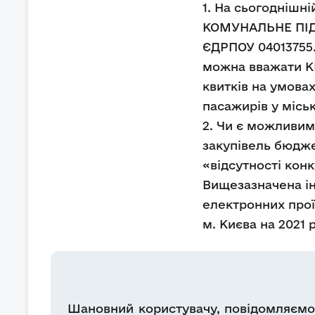
1. На сьогоднішні
КОМУНАЛЬНЕ ПІ
ЄДРПОУ 04013755.
можна вважати КП
квитків на умова
пасажирів у місь
2. Чи є можливим
закупівель бюджет
«відсутності конк
Вищезазначена ін
електронних прої
м. Києва на 2021 р
Шановний користувачу, повідомляємо,