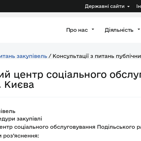
Державні сайти
І
Про нас
Діяльність
питань закупівель
/
Консультації з питань публічни
ний центр соціального обсл
. Києва
івель
дури закупівлі
ентр соціального обслуговування Подільського ра
 роз’яснення: