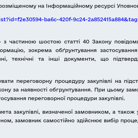
розміщеному на Інформаційному ресурсі Уповно
ist?id=f2e30594-ba6c-420f-9c24-2a852415a884&t
о з частиною шостою статті 40 Закону повідом
ормацію, зокрема обґрунтування застосування
ні, технічні та інші документи, що підтвер
вати переговорну процедуру закупівлі на підст
акону за наявності обгрунтування. При цьому за
осування переговорної процедури закупівлі.
мета закупівлі, визначеної замовником, а тако
ном, замовник самостійно здійснює вибір проце