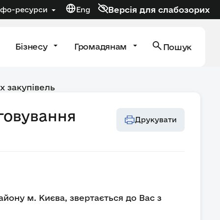
Версія для слабозорих
нфо-ресурси
Eng
Бізнесу
Громадянам
Пошук
х закупівель
уговування
Друкувати
йону м. Києва, звертається до Вас з