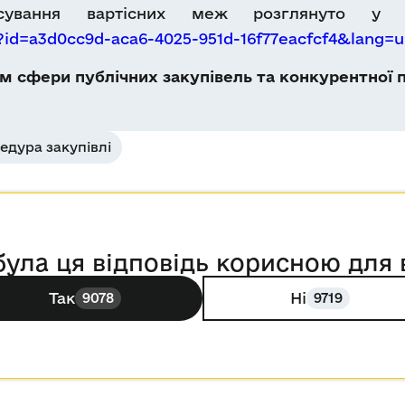
ування вартісних меж розглянуто у з
s?id=a3d0cc9d-aca6-4025-951d-16f77eacfcf4&lang=
 сфери публічних закупівель та конкурентної п
едура закупівлі
була ця відповідь корисною для 
Так
Ні
9078
9719