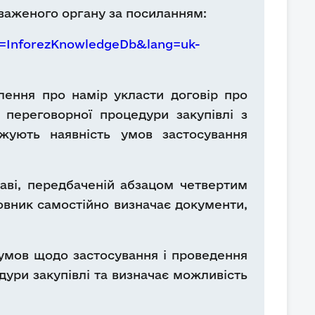
важеного органу за посиланням:
ag=InforezKnowledgeDb&lang=uk-
лення про намір укласти договір про
 переговорної процедури закупівлі з
джують наявність умов застосування
аві, передбаченій абзацом четвертим
мовник самостійно визначає документи,
ж умов щодо застосування і проведення
дури закупівлі та визначає можливість