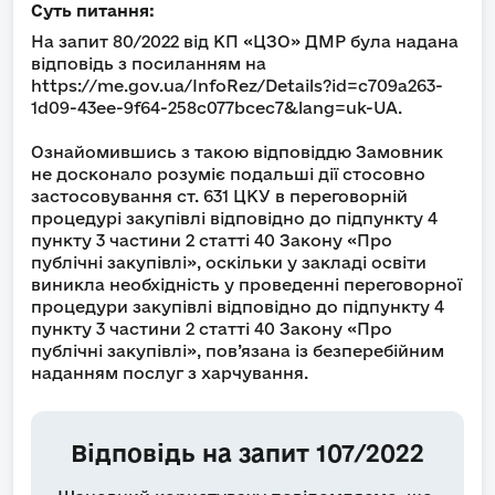
Суть питання:
На запит 80/2022 від КП «ЦЗО» ДМР була надана
відповідь з посиланням на
https://me.gov.ua/InfoRez/Details?id=c709a263-
1d09-43ee-9f64-258c077bcec7&lang=uk-UA.
Ознайомившись з такою відповіддю Замовник
не досконало розуміє подальші дії стосовно
застосовування ст. 631 ЦКУ в переговорній
процедурі закупівлі відповідно до підпункту 4
пункту 3 частини 2 статті 40 Закону «Про
публічні закупівлі», оскільки у закладі освіти
виникла необхідність у проведенні переговорної
процедури закупівлі відповідно до підпункту 4
пункту 3 частини 2 статті 40 Закону «Про
публічні закупівлі», пов’язана із безперебійним
наданням послуг з харчування.
Відповідь на запит 107/2022