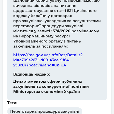
Шановний користувачу повідомляємо, що
вичерпна відповідь на питання
щодо застосування статті 631 Цивільного
кодексу України у договорах
про закупівлю, укладених за результатами
переговорної процедури закупівлі
міститься у запиті
1374/2020
розміщеному
на Інформаційному ресурсі
Уповноваженого органу з питань
закупівель за посиланням:
https://me.gov.ua/InfoRez/Details?
id=c709a263-1d09-43ee-9f64-
258c077bcec7&lang=uk-UA
Відповідь надано:
Департаментом сфери публічних
закупівель та конкурентної політики
Міністерства економіки України
Теги:
Переговорна процедура закупівлі