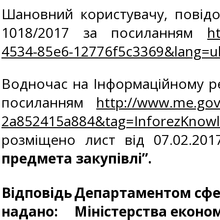
Шановний користувачу, повідо
1018/2017 за посиланням
h
4534-85e6-12776f5c3369&lang=u
Водночас на Інформаційному ре
посиланням
http://www.me.gov
2a852415a884&tag=InforezKno
розміщено лист від 07.02.20
предмета закупівлі”.
Відповідь
Департаментом сфер
надано:
Міністерства еконо