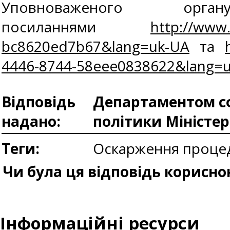
Уповноваженого о
посиланнями
http://www
bc8620ed7b67&lang=uk-UA
та
4446-8744-58eee0838622&lang=
Відповідь
Департаментом сф
надано:
політики Міністе
Теги:
Оскарження процед
Чи була ця відповідь корисно
Інформаційні ресурси