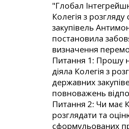
"Глобал Інтегрейшн
Колегія з розгляду
закупівель Антимон
постановила забов
визначення перемо
Питання 1: Прошу н
діяла Колегія з ро
державних закупіве
повноважень відпо
Питання 2: Чи має 
розглядати та оцін
сформульованих пре