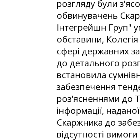
розгляду були з'яс
обвинувачень Скарж
Інтегрейшн Груп" у
обставини, Колегія
сфері державних з
до детального розг
встановила сумнівн
забезпечення тенде
роз'ясненнями до 
інформації, надано
Скаржника до забе
відсутності вимог