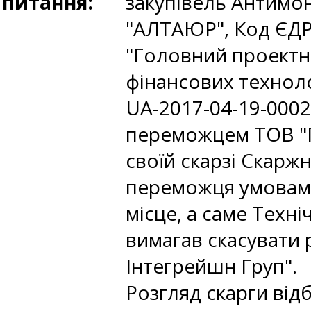
питання:
закупівель Антимо
"АЛТАЮР", Код ЄДР
"Головний проектн
фінансових технол
UA-2017-04-19-0002
переможцем ТОВ "Г
своїй скарзі Скарж
переможця умовам 
місце, а саме Техні
вимагав скасувати
Інтегрейшн Груп".
Розгляд скарги відб