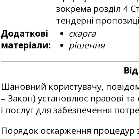
зокрема розділ 4 С
тендерні пропозиці
Додаткові
скарга
матеріали:
рішення
Від
Шановний користувачу, повідомл
– Закон) установлює правові та 
і послуг для забезпечення потр
Порядок оскарження процедур з