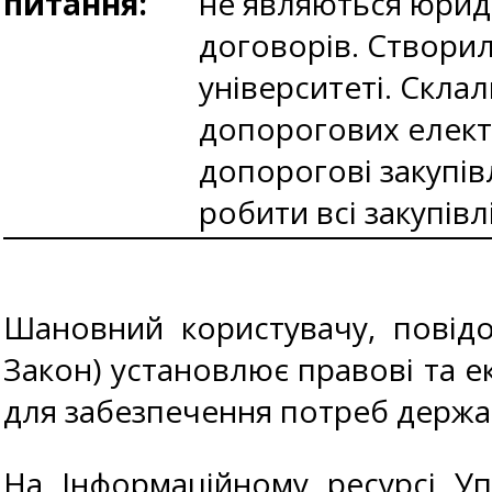
питання:
не являються юрид
договорів. Створил
університеті. Скла
допорогових елект
допорогові закупів
робити всі закупівлі
Шановний користувачу, повідом
Закон) установлює правові та ек
для забезпечення потреб держав
На Інформаційному ресурсі Уп