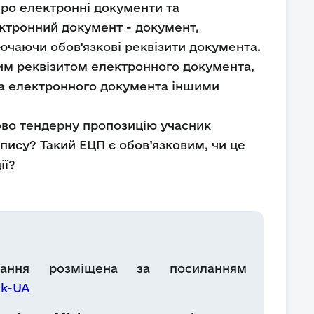
Про електронні документи та
ектронний документ - документ,
ючаючи обов'язкові реквізити документа.
овим реквізитом електронного документа,
ача електронного документа іншими
ово тендерну пропозицію учасник
ису? Такий ЕЦП є обов’язковим, чи це
ії?
тання розміщена за посиланням
uk-UA