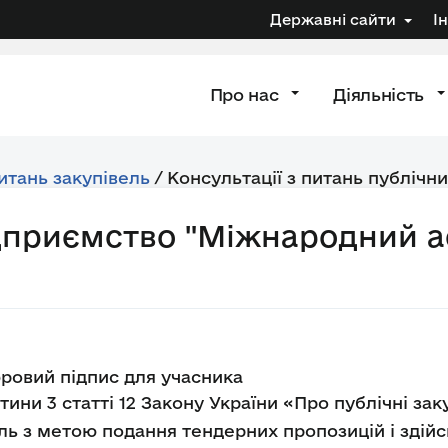
Державні сайти
І
Про нас
Діяльність
питань закупівель
/
Консультації з питань публічни
ідприємство "Міжнародний 
ровий підпис для учасника
тини 3 статті 12 Закону України «Про публічні за
ль з метою подання тендерних пропозицій і здійс