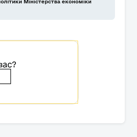
олітики Міністерства економіки
вас?