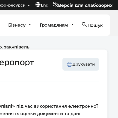
Версія для слабозорих
нфо-ресурси
Eng
Бізнесу
Громадянам
Пошук
х закупівель
аеропорт
Друкувати
купівлі» під час використання електронної
нення їх оцінки документи та дані