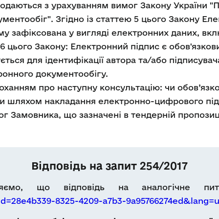
одаються з урахуванням вимог Закону України "
ментообіг". Згідно із статтею 5 цього Закону Ел
му зафіксована у вигляді електронних даних, вкл
ю 6 цього Закону: Електронний підпис є обов'язк
ється для ідентифікації автора та/або підписув
ронного документообігу.
оханням про наступну консультацію: чи обов’язк
и шляхом накладання електронно-цифрового підп
ог Замовника, що зазначені в тендерній пропозиц
Відповідь на запит 254/2017
мляємо, що відповідь на аналогічне пи
?id=28e4b339-8325-4209-a7b3-9a95766274ed&lang=