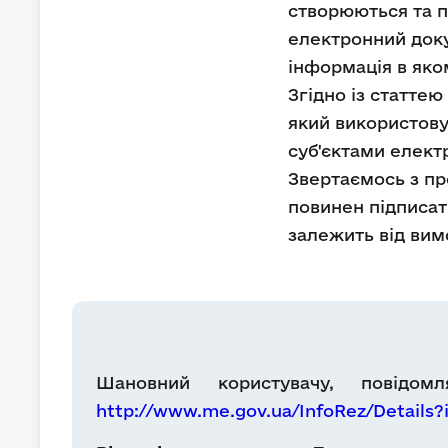
створюються та п
електронний доку
інформація в яко
Згідно із статте
який використову
суб'єктами елект
Звертаємось з пр
повинен підписат
залежить від вим
Шановний користувачу, повідо
http://www.me.gov.ua/InfoRez/Details