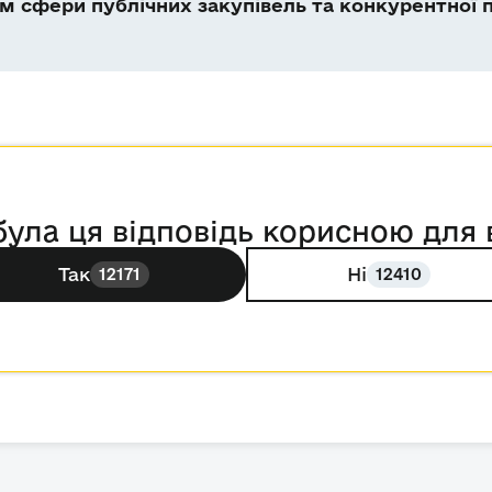
 сфери публічних закупівель та конкурентної п
була ця відповідь корисною для 
Так
Ні
12171
12410