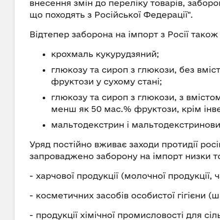
внесення змін до переліку товарів, забор
що походять з Російської Федерації".
Відтепер заборона на імпорт з Росії тако
крохмаль кукурудзяний;
глюкозу та сироп з глюкози, без вмі
фруктози у сухому стані;
глюкозу та сироп з глюкози, з вмісто
менш як 50 мас.% фруктози, крім інв
мальтодекстрин і мальтодекстринови
Уряд постійно вживає заходи протидії росі
запроваджено заборону на імпорт низки тов
- харчової продукції (молочної продукції, ч
- косметичних засобів особистої гігієни (ш
- продукції хімічної промисловості для сі