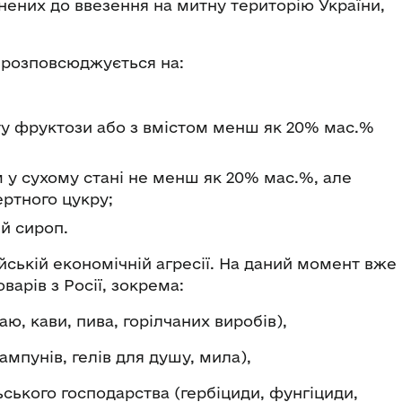
онених до ввезення на митну територію України,
ж розповсюджується на:
сту фруктози або з вмістом менш як 20% мас.%
м у сухому стані не менш як 20% мас.%, але
ертного цукру;
й сироп.
йській економічній агресії. На даний момент вже
арів з Росії, зокрема:
аю, кави, пива, горілчаних виробів),
ампунів, гелів для душу, мила),
льського господарства (гербіциди, фунгіциди,