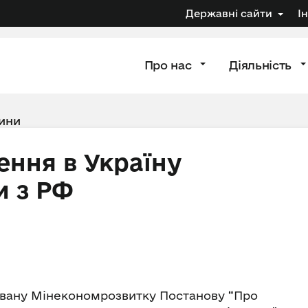
Державні сайти
І
Про нас
Діяльність
ини
ення в Україну
и з РФ
ійовану Мінекономрозвитку Постанову “Про