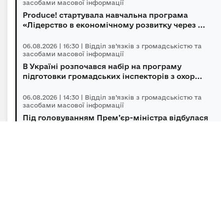
засобами масової інформації
Produce! стартувала навчальна програма
«Лідерство в економічному розвитку через ...
06.08.2026 | 16:30 | Відділ зв’язків з громадськістю та
засобами масової інформації
В Україні розпочався набір на програму
підготовки громадських інспекторів з охор...
06.08.2026 | 14:30 | Відділ зв’язків з громадськістю та
засобами масової інформації
Під головуванням Прем’єр-міністра відбулася
нарада щодо підтримки бізнесу в умов...
05.08.2026 | 18:21 | Відділ зв’язків з громадськістю та
засобами масової інформації
Витік аміаку в Голосіївському районі Києва
оперативно локалізований, повторної з...