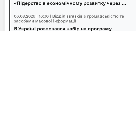
«Лідерство в економічному розвитку через ...
06.08.2026 | 16:30 | Відділ зв’язків з громадськістю та
засобами масової інформації
В Україні розпочався набір на програму
підготовки громадських інспекторів з охор...
06.08.2026 | 14:30 | Відділ зв’язків з громадськістю та
засобами масової інформації
Під головуванням Прем’єр-міністра відбулася
нарада щодо підтримки бізнесу в умов...
Підписка на новини
Залиште адресу електронної пошти, щоб своєчасно
отримувати важливі новини та офіційні
повідомлення.
E-mail
*